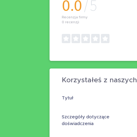
0.0
/5
Recenzja firmy
0
recenzji
Korzystałeś z naszych
Tytuł
Szczegóły dotyczące
doświadczenia