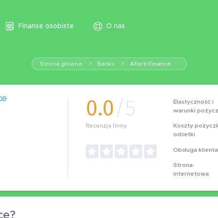
Finanse osobiste
O nas
Strona główna
Banks
Aforti Finance
0.0
/5
Elastyczność i
warunki pożycz
Koszty pożyczki
Recenzja firmy
odsetki
Obsługa klienta
Strona
internetowa
ce?