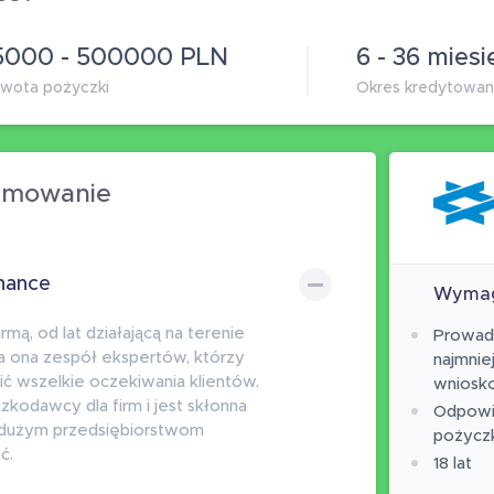
5000 - 500000 PLN
6 - 36 miesi
wota pożyczki
Okres kredytowan
sumowanie
inance
Wymag
irmą, od lat działającą na terenie
Prowadz
ła ona zespół ekspertów, którzy
najmnie
nić wszelkie oczekiwania klientów.
wniosk
zkodawcy dla firm i jest skłonna
Odpowi
 dużym przedsiębiorstwom
pożycz
ć.
18 lat