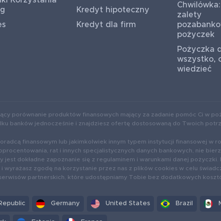
ki Korzystania
Chwilówka:
ug
Kredyt hipoteczny
zalety
es
Kredyt dla firm
pozabank
pożyczek
Pożyczka d
wszystko, 
wiedzieć
ący porównanie produktów finansowych mający za zadanie pomóc Ci w poż
kilku banków jednocześnie i znajdziesz ofertę dostosowaną do Twoich potr
oradcą finansowym lub jakimkolwiek innym typem instytucji finansowej w r
oprocentowania, rat i innych specjalistycznych danych bankowych, nie bie
jest dokładne zapoznanie się z regulaminem i warunkami danej pożyczki. 
i wyrażasz zgodę na korzystanie przez nas z plików cookies w celu świadc
 serwisów partnerskich, które udostępniamy Tobie bez dodatkowych koszt
Republic
Germany
United States
Brazil