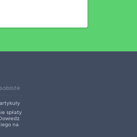
sobiste
artykuły
ie spłaty
 Dowiedz
kiego na