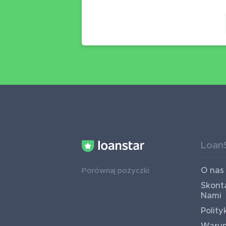
Loan
O nas
Porównaj pożyczki
Skonta
Nami
Polity