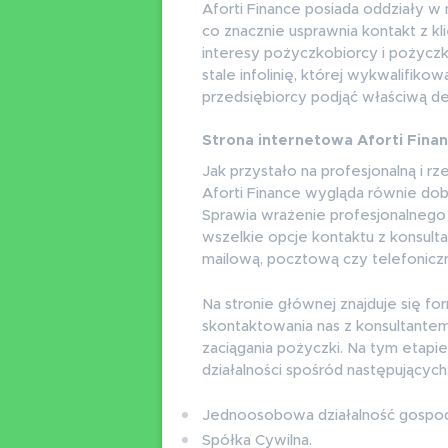
Aforti Finance posiada oddziały w
co znacznie usprawnia kontakt z kli
interesy pożyczkobiorcy i pożycz
stale infolinię, której wykwalifi
przedsiębiorcy podjąć właściwą de
Strona internetowa Aforti Fina
Jak przystało na profesjonalną i rz
Aforti Finance wygląda równie dobrz
Sprawia wrażenie profesjonalnego
wszelkie opcje kontaktu z konsulta
mailową, pocztową czy telefonicz
Na stronie głównej znajduje się for
skontaktowania nas z konsultantem
zaciągania pożyczki. Na tym etapie
działalności spośród następujących
Jednoosobowa działalność gospod
Spółka Cywilna.