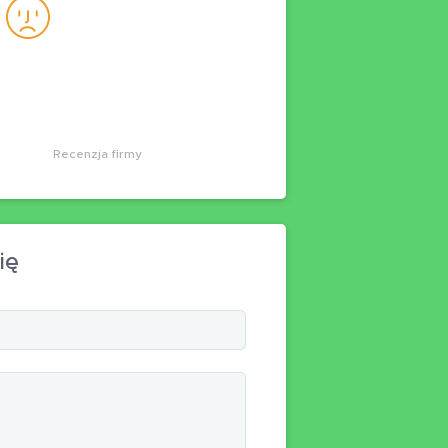
Recenzja firmy
ię