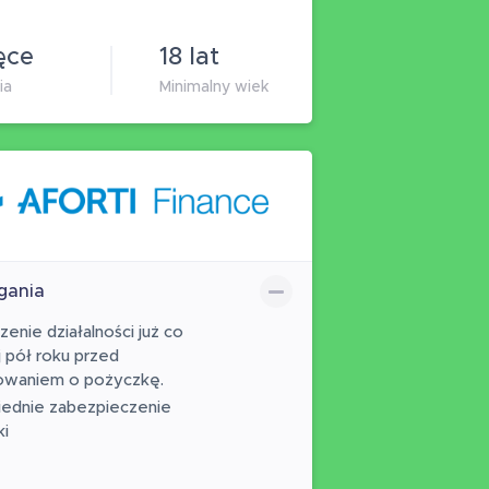
ęce
18 lat
ia
Minimalny wiek
ania
enie działalności już co
j pół roku przed
owaniem o pożyczkę.
ednie zabezpieczenie
ki