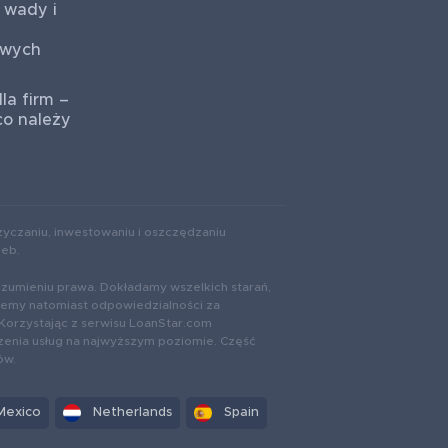
 wady i
owych
la firm –
co należy
yczaniu, inwestowaniu i oszczędzaniu
zeb.
ozumieniu prawa. Dokładamy wszelkich starań,
rzemy natomiast odpowiedzialności za
Korzystając z serwisu LoanStar.com
zenia usług na najwyższym poziomie. Część
ów.
Mexico
Netherlands
Spain