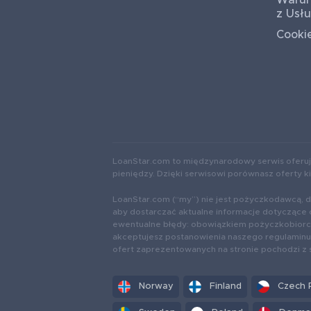
Warun
z Usł
Cooki
LoanStar.com to międzynarodowy serwis oferuj
pieniędzy. Dzięki serwisowi porównasz oferty 
LoanStar.com (“my”) nie jest pożyczkodawcą, d
aby dostarczać aktualne informacje dotyczące 
ewentualne błędy: obowiązkiem pożyczkobiorcy 
akceptujesz postanowienia naszego regulaminu 
ofert zaprezentowanych na stronie pochodzi z
Norway
Finland
Czech 