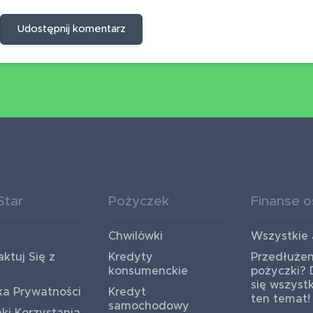
Udostępnij komentarz
Star
Pożyczek
Finanse o
Chwilówki
Wszystkie 
ktuj Się z
Kredyty
Przedłużen
konsumenckie
pożyczki?
się wszyst
ka Prywatności
Kredyt
ten temat!
samochodowy