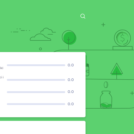
0.0
ki
 i
0.0
0.0
0.0