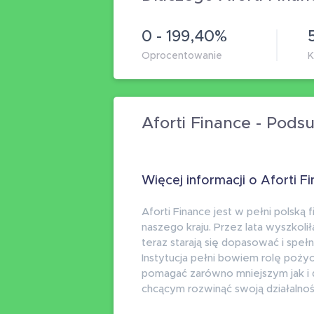
0 - 199,40%
Oprocentowanie
K
Aforti Finance - Pod
Więcej informacji o Aforti F
Aforti Finance jest w pełni polską f
naszego kraju. Przez lata wyszkoli
teraz starają się dopasować i speł
Instytucja pełni bowiem rolę pożyc
pomagać zarówno mniejszym jak i
chcącym rozwinąć swoją działalnoś