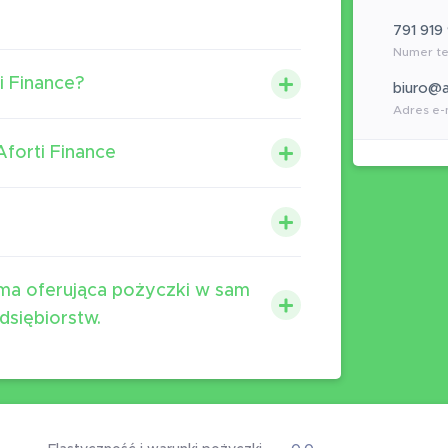
791 919
Numer te
i Finance?
biuro@a
Adres e-
forti Finance
irma oferująca pożyczki w sam
dsiębiorstw.