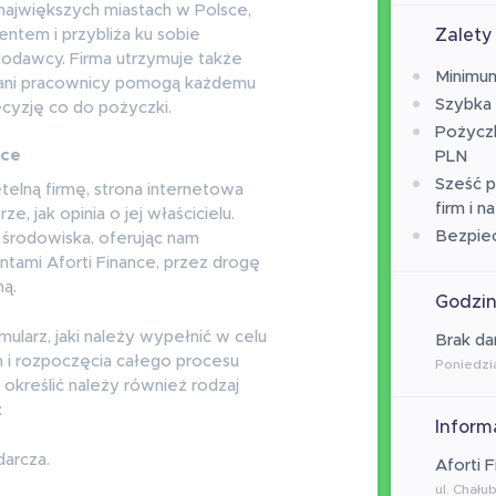
 największych miastach w Polsce,
Zalety
entem i przybliża ku sobie
kodawcy. Firma utrzymuje także
Minimum
kowani pracownicy pomogą każdemu
Szybka 
cyzję co do pożyczki.
Pożyczk
nce
PLN
Sześć 
etelną firmę, strona internetowa
firm i n
e, jak opinia o jej właścicielu.
Bezpie
 środowiska, oferując nam
ntami Aforti Finance, przez drogę
ną.
Godzin
mularz, jaki należy wypełnić w celu
Brak da
 i rozpoczęcia całego procesu
Poniedzia
 określić należy również rodzaj
:
Inform
arcza.
Aforti F
ul. Chał