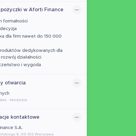
 pożyczki w Aforti Finance
 formalności
decyzja
a dla firm nawet do 150 000
produktów dedykowanych dla
a rozwój działalności
czeństwo i wygoda
y otwarcia
nych
łek - Niedziela
acje kontaktowe
inance S.A.
ubińskiego 8, 00-613 Warszawa