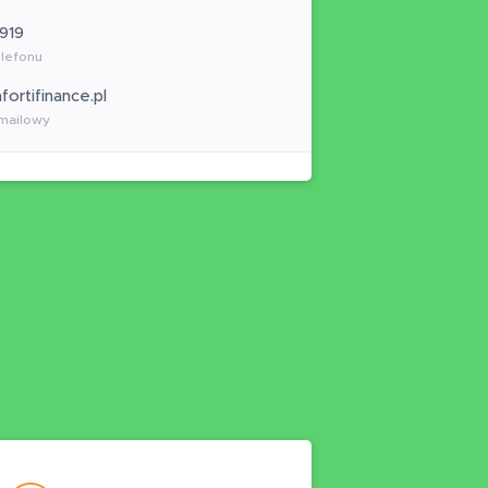
 919
lefonu
fortifinance.pl
mailowy