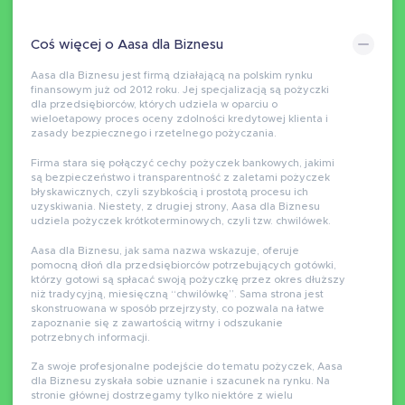
Coś więcej o Aasa dla Biznesu
Aasa dla Biznesu jest firmą działającą na polskim rynku
finansowym już od 2012 roku. Jej specjalizacją są pożyczki
dla przedsiębiorców, których udziela w oparciu o
wieloetapowy proces oceny zdolności kredytowej klienta i
zasady bezpiecznego i rzetelnego pożyczania.
Firma stara się połączyć cechy pożyczek bankowych, jakimi
są bezpieczeństwo i transparentność z zaletami pożyczek
błyskawicznych, czyli szybkością i prostotą procesu ich
uzyskiwania. Niestety, z drugiej strony, Aasa dla Biznesu
udziela pożyczek krótkoterminowych, czyli tzw. chwilówek.
Aasa dla Biznesu, jak sama nazwa wskazuje, oferuje
pomocną dłoń dla przedsiębiorców potrzebujących gotówki,
którzy gotowi są spłacać swoją pożyczkę przez okres dłuższy
niż tradycyjną, miesięczną “chwilówkę”. Sama strona jest
skonstruowana w sposób przejrzysty, co pozwala na łatwe
zapoznanie się z zawartością witrny i odszukanie
potrzebnych informacji.
Za swoje profesjonalne podejście do tematu pożyczek, Aasa
dla Biznesu zyskała sobie uznanie i szacunek na rynku. Na
stronie głównej dostrzegamy tylko niektóre z wielu