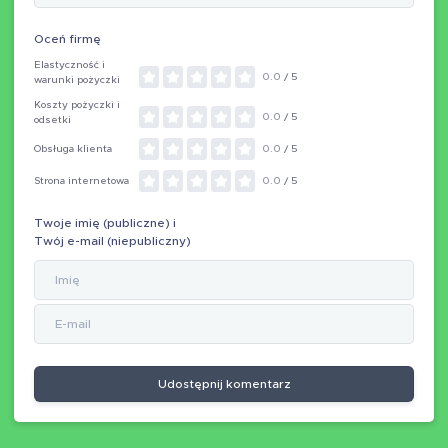
Oceń firmę
Elastyczność i
0.0
/ 5
warunki pożyczki
Koszty pożyczki i
0.0
/ 5
odsetki
Obsługa klienta
0.0
/ 5
Strona internetowa
0.0
/ 5
Twoje imię (publiczne) i
Twój e-mail (niepubliczny)
Udostępnij komentarz