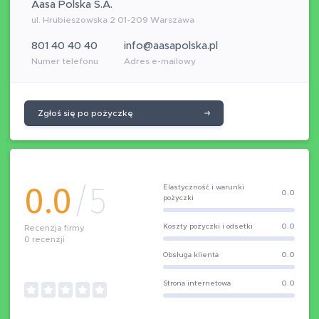
Aasa Polska S.A.
ul. Hrubieszowska 2 01-209 Warszawa
801 40 40 40
info@aasapolska.pl
Numer telefonu
Adres e-mailowy
Zgłoś się po pożyczkę
0.0
/5
Elastyczność i warunki
0.0
pożyczki
Koszty pożyczki i odsetki
0.0
Recenzja firmy
0
recenzji
Obsługa klienta
0.0
Strona internetowa
0.0