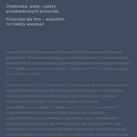
Chwilówka: wady i zalety
pozabankowych pożyczek
Pożyczka dla firm – wszystko,
co należy wiedzieć
LoanStar.com to międzynarodowy serwis oferujący porównanie
produktów finansowych mający za zadanie pomóc Ci w pożyczaniu,
inwestowaniu i oszczędzaniu pieniędzy. Dzięki serwisowi porównasz
oferty kilku banków jednocześnie i znajdziesz ofertę dostosowaną
do Twoich potrzeb.
LoanStar.com (“my”) nie jest pożyczkodawcą, doradcą finansowym
lub jakimkolwiek innym typem instytucji finansowej w rozumieniu
prawa. Dokładamy wszelkich starań, aby dostarczać aktualne
informacje dotyczące oprocentowania, rat i innych
specjalistycznych danych bankowych, nie bierzemy natomiast
odpowiedzialności za ewentualne błędy: obowiązkiem
pożyczkobiorcy jest dokładne zapoznanie się z regulaminem i
warunkami danej pożyczki. Korzystając z serwisu LoanStar.com
akceptujesz postanowienia naszego regulaminu i wyrażasz zgodę
na korzystanie przez nas z plików cookies w celu świadczenia usług