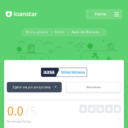
Home
Strona główna
Banks
Aasa dla Biznesu
Zgłoś się po pożyczkę
Reviews
0.0
/5
Recenzja firmy