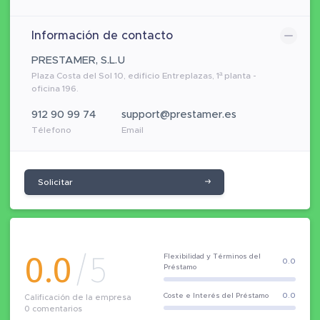
Información de contacto
PRESTAMER, S.L.U
Plaza Costa del Sol 10, edificio Entreplazas, 1ª planta -
oficina 196.
912 90 99 74
support@prestamer.es
Télefono
Email
Solicitar
0.0
/5
Flexibilidad y Términos del
0.0
Préstamo
Coste e Interés del Préstamo
0.0
Calificación de la empresa
0
comentarios