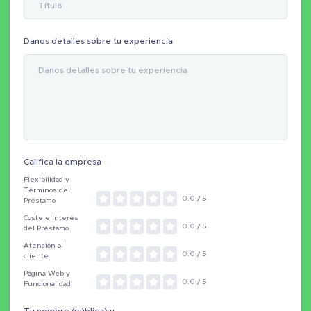
Danos detalles sobre tu experiencia
Califica la empresa
Flexibilidad y
Términos del
0.0
/ 5
Préstamo
Coste e Interés
0.0
/ 5
del Préstamo
Atención al
0.0
/ 5
cliente
Página Web y
0.0
/ 5
Funcionalidad
Tu nombre (pública) y