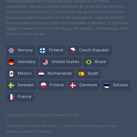
responsabilidad del o la prestamista revisar los términos
específicos. Al usar LoanStar.com estás de acuerdo con nuestros
términos y condiciones, y con el hecho de que utilizamos cookies
para personalizar tu experiencia de navegación. Algunas ofertas
mencionadas en nuestro sitio corresponden a afiliados, y recibimos
alguna remuneración en caso de que las escojas. Sin embargo, esto
no tiene costo para ti.
Norway
Finland
Czech Republic
Germany
United States
Brazil
Mexico
Netherlands
Spain
Sweden
Poland
Denmark
Estonia
France
Copyright © 2026 Digital Takeover LTD
The plaza commercial centre, Level 8, Suite 5, Bisazza Street,
Sliema, SLM1640, MALTA