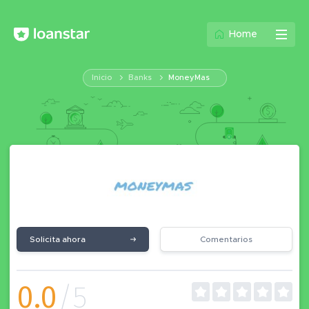
Home
Inicio
Banks
MoneyMas
Solicita ahora
Comentarios
0.0
/5