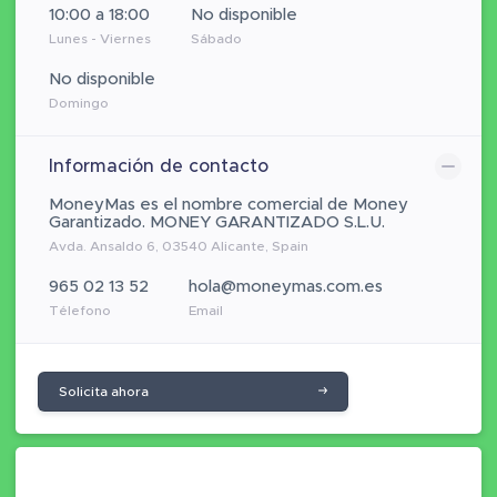
10:00 a 18:00
No disponible
Lunes - Viernes
Sábado
No disponible
Domingo
Información de contacto
MoneyMas es el nombre comercial de Money
Garantizado. MONEY GARANTIZADO S.L.U.
Avda. Ansaldo 6, 03540 Alicante, Spain
965 02 13 52
hola@moneymas.com.es
Télefono
Email
Solicita ahora