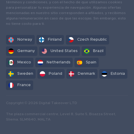
términos y condiciones, y con el hecho de que utilizamos cookies
para personalizar tu experiencia de navegación. Algunas ofertas
mencionadas en nuestro sitio corresponden a afiliados, y recibimos
alguna remuneración en caso de que las escojas. Sin embargo, esto
no tiene costo para ti.
Norway
Finland
Czech Republic
Germany
United States
Brazil
Mexico
Netherlands
Spain
Sweden
Poland
Denmark
Estonia
France
Copyright © 2026 Digital Takeover LTD
The plaza commercial centre, Level 8, Suite 5, Bisazza Street,
Sliema, SLM1640, MALTA