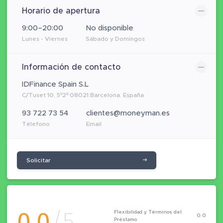
Horario de apertura
9:00–20:00
No disponible
Lunes - Viernes
Sábado y Domingos
Información de contacto
IDFinance Spain S.L
C/Tuset 10, 5º2ª 08021 Barcelona. España
93 722 73 54
clientes@moneyman.es
Télefono
Email
Solicitar
0.0
/5
Flexibilidad y Términos del
0.0
Préstamo