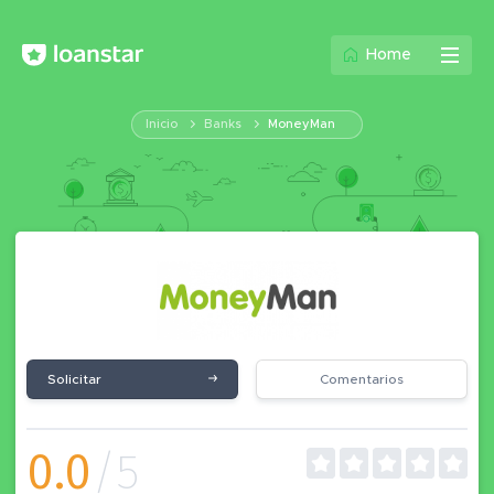
Home
Inicio
Banks
MoneyMan
Solicitar
Comentarios
0.0
/5