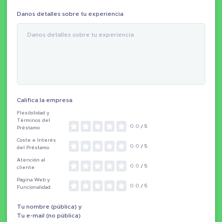
Danos detalles sobre tu experiencia
Califica la empresa
Flexibilidad y
Términos del
0.0
/ 5
Préstamo
Coste e Interés
0.0
/ 5
del Préstamo
Atención al
0.0
/ 5
cliente
Página Web y
0.0
/ 5
Funcionalidad
Tu nombre (pública) y
Tu e-mail (no pública)