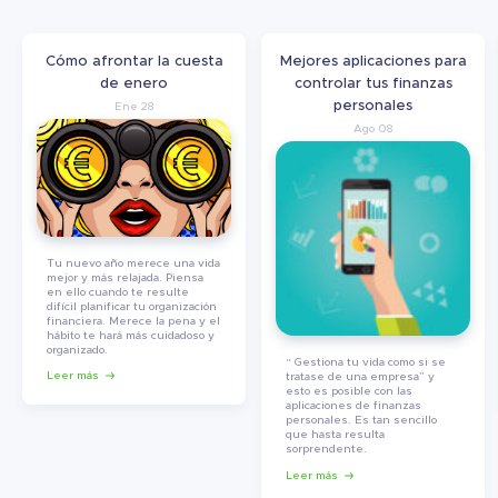
Cómo afrontar la cuesta
Mejores aplicaciones para
de enero
controlar tus finanzas
personales
Ene 28
Ago 08
Tu nuevo año merece una vida
mejor y más relajada. Piensa
en ello cuando te resulte
difícil planificar tu organización
financiera. Merece la pena y el
hábito te hará más cuidadoso y
organizado.
“ Gestiona tu vida como si se
Leer más
tratase de una empresa” y
esto es posible con las
aplicaciones de finanzas
personales. Es tan sencillo
que hasta resulta
sorprendente.
Leer más