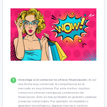
Investiga si el comercio te ofrece financiación.
Al ser
una fecha muy comercial, la competencia en el
mercado es muy intensa. Por este motivo, muchos
comercios ofrecen ventajosas condiciones de
financiación. Esto es más probable en grandes cadenas
y marcas comerciales. Por ejemplo, en muebles o
aparatos tecnológicos, algunas marcas o centros