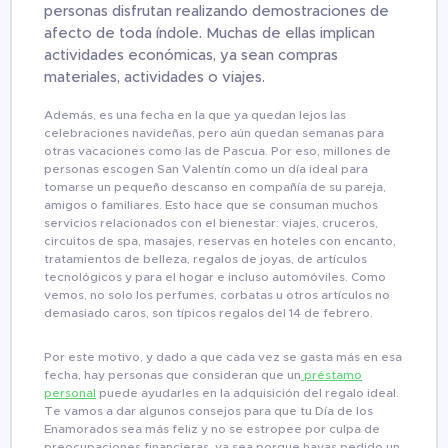
personas disfrutan realizando demostraciones de
afecto de toda índole. Muchas de ellas implican
actividades económicas, ya sean compras
materiales, actividades o viajes.
Además, es una fecha en la que ya quedan lejos las
celebraciones navideñas, pero aún quedan semanas para
otras vacaciones como las de Pascua. Por eso, millones de
personas escogen San Valentín como un día ideal para
tomarse un pequeño descanso en compañía de su pareja,
amigos o familiares. Esto hace que se consuman muchos
servicios relacionados con el bienestar: viajes, cruceros,
circuitos de spa, masajes, reservas en hoteles con encanto,
tratamientos de belleza, regalos de joyas, de artículos
tecnológicos y para el hogar e incluso automóviles. Como
vemos, no solo los perfumes, corbatas u otros artículos no
demasiado caros, son típicos regalos del 14 de febrero.
Por este motivo, y dado a que cada vez se gasta más en esa
fecha, hay personas que consideran que un
préstamo
personal
puede ayudarles en la adquisición del regalo ideal.
Te vamos a dar algunos consejos para que tu Día de los
Enamorados sea más feliz y no se estropee por culpa de
preocupaciones financieras, ya sea porque hayas pedido un