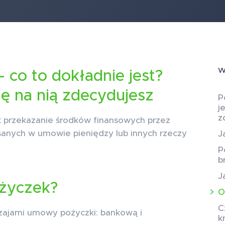
W
 co to dokładnie jest?
ię na nią zdecydujesz
P
j
z
ak przekazanie środków finansowych przez
pisanych w umowie pieniędzy lub innych rzeczy
J
P
b
J
ożyczek?
O
C
ajami umowy pożyczki: bankową i
k