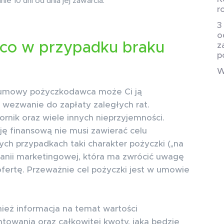
 10 dni od dnia jej zawarcia.
r
3
o
 co w przypadku braku
z
p
W
 umowy pożyczkodawca może Ci ją
wezwanie do zapłaty zaległych rat.
nik oraz wiele innych nieprzyjemności.
ję finansową nie musi zawierać celu
ych przypadkach taki charakter pożyczki („na
anii marketingowej, która ma zwrócić uwagę
fertę. Przeważnie cel pożyczki jest w umowie
nież informacja na temat wartości
ntowania oraz całkowitej kwoty, jaką będzie