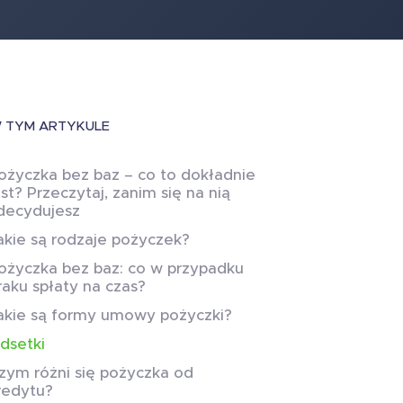
 TYM ARTYKULE
ożyczka bez baz – co to dokładnie
est? Przeczytaj, zanim się na nią
decydujesz
akie są rodzaje pożyczek?
ożyczka bez baz: co w przypadku
raku spłaty na czas?
akie są formy umowy pożyczki?
dsetki
zym różni się pożyczka od
redytu?