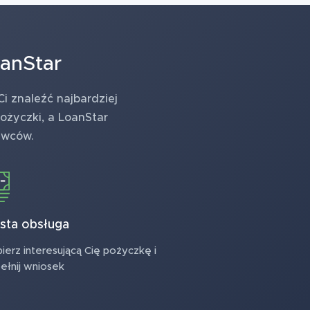
oanStar
 znaleźć najbardziej
ożyczki, a LoanStar
awców.
sta obsługa
erz interesującą Cię pożyczkę i
ełnij wniosek