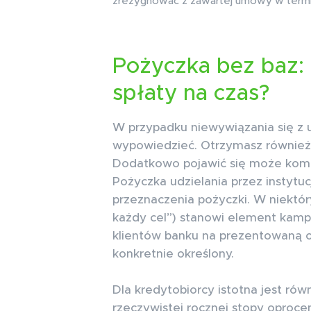
zrezygnować z zawartej umowy w terminie
Pożyczka bez baz:
spłaty na czas?
W przypadku niewywiązania się z
wypowiedzieć. Otrzymasz również 
Dodatkowo pojawić się może komor
Pożyczka udzielania przez instytuc
przeznaczenia pożyczki. W niektór
każdy cel”) stanowi element kamp
klientów banku na prezentowaną o
konkretnie określony.
Dla kredytobiorcy istotna jest rów
rzeczywistej rocznej stopy oproce