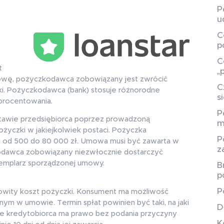
P
u
C
p
C
t
„
owę, pożyczkodawca zobowiązany jest zwrócić
C
ki. Pożyczkodawca (bank) stosuje różnorodne
s
oprocentowania.
P
tawie przedsiębiorca poprzez prowadzoną
m
ożyczki w jakiejkolwiek postaci. Pożyczka
P
od 500 do 80 000 zł. Umowa musi być zawarta w
z
todawca zobowiązany niezwłocznie dostarczyć
emplarz sporządzonej umowy.
B
p
P
owity koszt pożyczki. Konsument ma możliwość
ym w umowie. Termin spłat powinien być taki, na jaki
D
że kredytobiorca ma prawo bez podania przyczyny
K