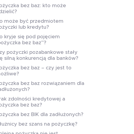
ożyczka bez baz: kto może
dzielić?
o może być przedmiotem
ożyczki lub kredytu?
o kryje się pod pojęciem
pożyczka bez baz”?
zy pożyczki pozabankowe stały
ię silną konkurencją dla banków?
ożyczka bez baz – czy jest to
ożliwe?
ożyczka bez baz rozwiązaniem dla
adłużonych?
rak zdolności kredytowej a
ożyczka bez baz?
ożyczka bez BIK dla zadłużonych?
łużnicy bez szans na pożyczkę?
olejna pożyczka nie jest