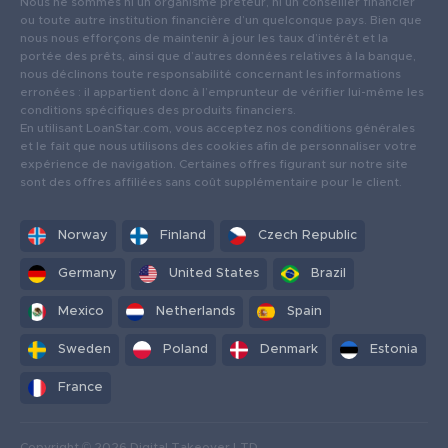
Nous ne sommes ni un organisme prêteur, ni un conseiller financier
ou toute autre institution financière d’un quelconque pays. Bien que
nous nous efforçons de maintenir à jour les taux d’intérêt et la
portée des prêts, ainsi que d’autres données relatives à la banque,
nous déclinons toute responsabilité concernant les informations
erronées : il appartient donc à l’emprunteur de vérifier lui-même les
conditions spécifiques des produits financiers.
En utilisant LoanStar.com, vous acceptez nos conditions générales
et le fait que nous utilisons des cookies afin de personnaliser votre
expérience de navigation. Certaines offres figurant sur notre site
sont des offres affiliées sans coût supplémentaire pour le client.
Norway
Finland
Czech Republic
Germany
United States
Brazil
Mexico
Netherlands
Spain
Sweden
Poland
Denmark
Estonia
France
Copyright © 2026 Digital Takeover LTD