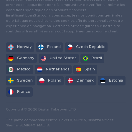
erronées : il appartient donc à l’emprunteur de vérifier lui-même les
conditions spécifiques des produits financiers.
En utilisant LoanStar.com, vous acceptez nos conditions générales
et le fait que nous utilisons des cookies afin de personnaliser votre
expérience de navigation. Certaines offres figurant sur notre site
sont des offres affiliées sans coût supplémentaire pour le client.
Norway
Finland
Czech Republic
Germany
United States
Brazil
Mexico
Netherlands
Spain
Sweden
Poland
Denmark
Estonia
France
Copyright © 2026 Digital Takeover LTD
The plaza commercial centre, Level 8, Suite 5, Bisazza Street,
Sliema, SLM1640, MALTA