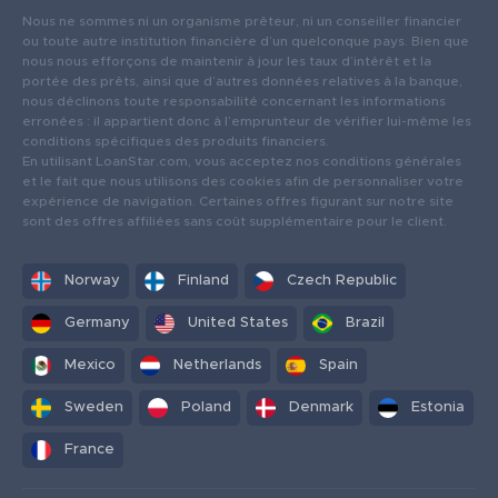
Nous ne sommes ni un organisme prêteur, ni un conseiller financier
ou toute autre institution financière d’un quelconque pays. Bien que
nous nous efforçons de maintenir à jour les taux d’intérêt et la
portée des prêts, ainsi que d’autres données relatives à la banque,
nous déclinons toute responsabilité concernant les informations
erronées : il appartient donc à l’emprunteur de vérifier lui-même les
conditions spécifiques des produits financiers.
En utilisant LoanStar.com, vous acceptez nos conditions générales
et le fait que nous utilisons des cookies afin de personnaliser votre
expérience de navigation. Certaines offres figurant sur notre site
sont des offres affiliées sans coût supplémentaire pour le client.
Norway
Finland
Czech Republic
Germany
United States
Brazil
Mexico
Netherlands
Spain
Sweden
Poland
Denmark
Estonia
France