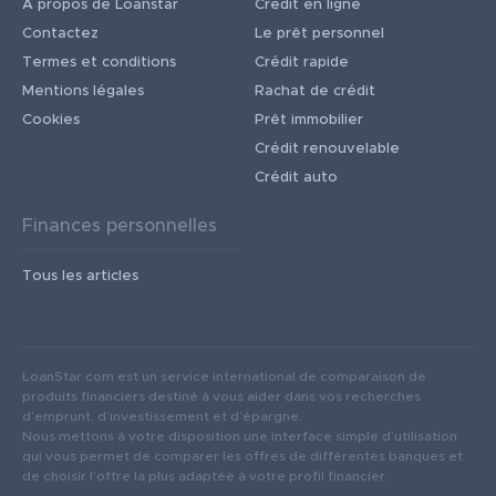
À propos de Loanstar
Crédit en ligne
Contactez
Le prêt personnel
Termes et conditions
Crédit rapide
Mentions légales
Rachat de crédit
Cookies
Prêt immobilier
Crédit renouvelable
Crédit auto
Finances personnelles
Tous les articles
LoanStar.com est un service international de comparaison de
produits financiers destiné à vous aider dans vos recherches
d’emprunt, d’investissement et d’épargne.
Nous mettons à votre disposition une interface simple d’utilisation
qui vous permet de comparer les offres de différentes banques et
de choisir l’offre la plus adaptée à votre profil financier.