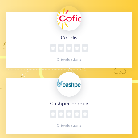
Cofidis
0 évaluations
Cashper France
0 évaluations