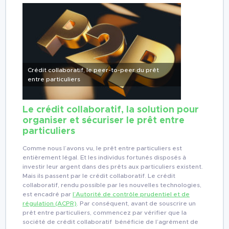
Crédit collaboratif, le peer-to-peer du prêt
entre particuliers
Le crédit collaboratif, la solution pour
organiser et sécuriser le prêt entre
particuliers
Comme nous l’avons vu, le prêt entre particuliers est
entièrement légal. Et les individus fortunés disposés à
investir leur argent dans des prêts aux particuliers existent.
Mais ils passent par le crédit collaboratif. Le crédit
collaboratif, rendu possible par les nouvelles technologies,
est encadré par
l’Autorité de contrôle prudentiel et de
régulation (ACPR)
. Par conséquent, avant de souscrire un
prêt entre particuliers, commencez par vérifier que la
société de crédit collaboratif bénéficie de l’agrément de