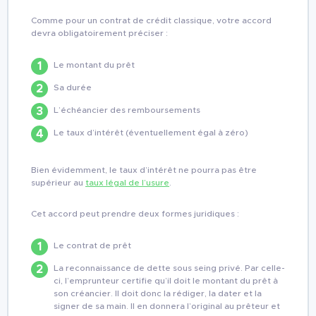
Comme pour un contrat de crédit classique, votre accord
devra obligatoirement préciser :
Le montant du prêt
Sa durée
L’échéancier des remboursements
Le taux d’intérêt (éventuellement égal à zéro)
Bien évidemment, le taux d’intérêt ne pourra pas être
supérieur au
taux légal de l’usure
.
Cet accord peut prendre deux formes juridiques :
Le contrat de prêt
La reconnaissance de dette sous seing privé. Par celle-
ci, l’emprunteur certifie qu’il doit le montant du prêt à
son créancier. Il doit donc la rédiger, la dater et la
signer de sa main. Il en donnera l’original au prêteur et