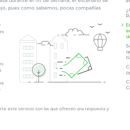
pasa durante el fin de semana, el escenario se
i
jo, pues como sabemos, pocas compañías
¿
R
E
y
e
es
d
S
q
t
es
C
s
o
C
na,
C
o
rte este servicio son las que ofrecen una respuesta y