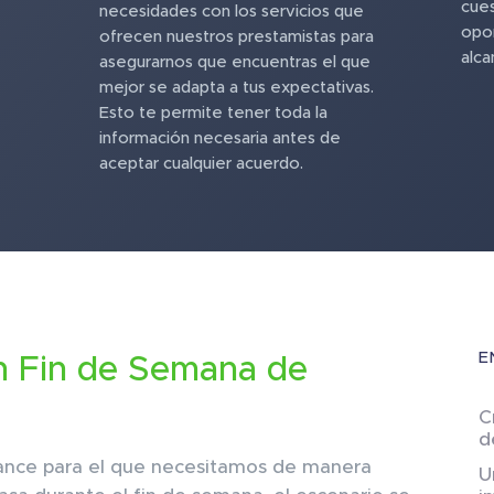
cues
necesidades con los servicios que
opor
ofrecen nuestros prestamistas para
alca
asegurarnos que encuentras el que
mejor se adapta a tus expectativas.
Esto te permite tener toda la
información necesaria antes de
aceptar cualquier acuerdo.
E
n Fin de Semana de
a
C
d
ance para el que necesitamos de manera
U