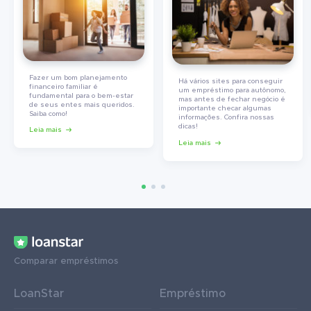
Fazer um bom planejamento
Há vários sites para conseguir
financeiro familiar é
um empréstimo para autônomo,
fundamental para o bem-estar
mas antes de fechar negócio é
de seus entes mais queridos.
importante checar algumas
Saiba como!
informações. Confira nossas
dicas!
Leia mais
Leia mais
Comparar empréstimos
LoanStar
Empréstimo