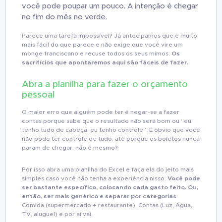
você pode poupar um pouco. A intenção é chegar
no fim do mês no verde.
Parece uma tarefa impossível? Já antecipamos que é muito
mais fácil do que parece e não exige que você vire um
monge franciscano e recuse todos os seus mimos.
Os
sacrifícios que apontaremos aqui são fáceis de fazer.
Abra a planilha para fazer o orçamento
pessoal
O maior erro que alguém pode ter é negar-se a fazer
contas porque sabe que o resultado não será bom ou “eu
tenho tudo de cabeça, eu tenho controle”. É óbvio que você
não pode ter controle de tudo, até porque os boletos nunca
param de chegar, não é mesmo?
Por isso abra uma planilha do Excel e faça ela do jeito mais
simples caso você não tenha a experiência nisso.
Você pode
ser bastante específico, colocando cada gasto feito. Ou,
então, ser mais genérico e separar por categorias
.
Comida (supermercado + restaurante), Contas (Luz, Água,
TV, aluguel) e por aí vai.