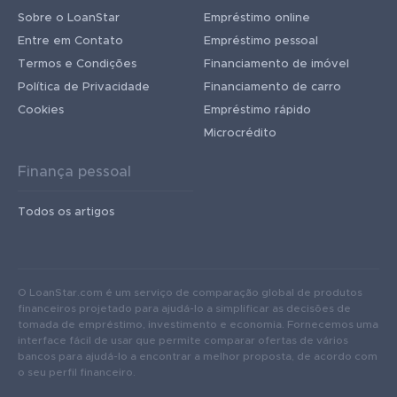
Sobre o LoanStar
Empréstimo online
Entre em Contato
Empréstimo pessoal
Termos e Condições
Financiamento de imóvel
Política de Privacidade
Financiamento de carro
Cookies
Empréstimo rápido
Microcrédito
Finança pessoal
Todos os artigos
O LoanStar.com é um serviço de comparação global de produtos
financeiros projetado para ajudá-lo a simplificar as decisões de
tomada de empréstimo, investimento e economia. Fornecemos uma
interface fácil de usar que permite comparar ofertas de vários
bancos para ajudá-lo a encontrar a melhor proposta, de acordo com
o seu perfil financeiro.