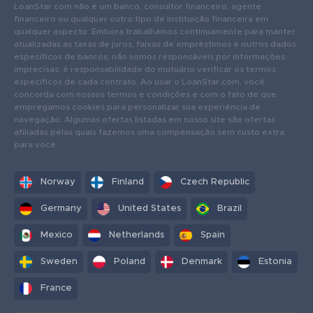
LoanStar.com não é um banco, consultor financeiro, agente
financeiro ou qualquer outro tipo de instituição financeira em
qualquer aspecto. Embora trabalhamos continuamente para manter
atualizadas as taxas de juros, faixas de empréstimos e outros dados
específicos de bancos, não somos responsáveis ​​por informações
imprecisas: é responsabilidade do mutuário verificar os termos
específicos de cada contrato. Ao usar o LoanStar.com, você
concorda com nossos termos e condições e com o fato de que
empregamos cookies para personalizar sua experiência de
navegação. Algumas ofertas listadas em nosso site são ofertas
afiliadas pelas quais fazemos uma compensação sem custo extra
para você.
Norway
Finland
Czech Republic
Germany
United States
Brazil
Mexico
Netherlands
Spain
Sweden
Poland
Denmark
Estonia
France