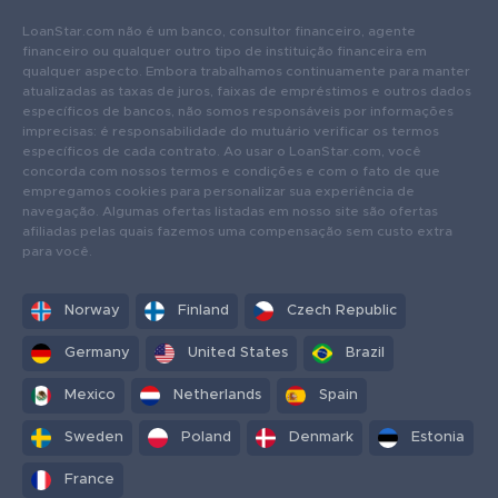
LoanStar.com não é um banco, consultor financeiro, agente
financeiro ou qualquer outro tipo de instituição financeira em
qualquer aspecto. Embora trabalhamos continuamente para manter
atualizadas as taxas de juros, faixas de empréstimos e outros dados
específicos de bancos, não somos responsáveis ​​por informações
imprecisas: é responsabilidade do mutuário verificar os termos
específicos de cada contrato. Ao usar o LoanStar.com, você
concorda com nossos termos e condições e com o fato de que
empregamos cookies para personalizar sua experiência de
navegação. Algumas ofertas listadas em nosso site são ofertas
afiliadas pelas quais fazemos uma compensação sem custo extra
para você.
Norway
Finland
Czech Republic
Germany
United States
Brazil
Mexico
Netherlands
Spain
Sweden
Poland
Denmark
Estonia
France