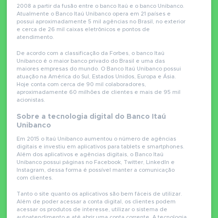
2008 a partir da fusão entre o banco Itaú e o banco Unibanco.
Atualmente o Banco Itaú Unibanco opera em 21 países e
possui aproximadamente 5 mil agências no Brasil, no exterior
e cerca de 26 mil caixas eletrônicos e pontos de
atendimento.
De acordo com a classificação da Forbes, o banco Itaú
Unibanco é o maior banco privado do Brasil e uma das
maiores empresas do mundo. O Banco Itaú Unibanco possui
atuação na América do Sul, Estados Unidos, Europa e Ásia.
Hoje conta com cerca de 90 mil colaboradores,
aproximadamente 60 milhões de clientes e mais de 95 mil
acionistas.
Sobre a tecnologia digital do Banco Itaú
Unibanco
Em 2015 o Itaú Unibanco aumentou o número de agências
digitais e investiu em aplicativos para tablets e smartphones.
Além dos aplicativos e agências digitais, o Banco Itaú
Unibanco possui páginas no Facebook, Twitter, LinkedIn e
Instagram, dessa forma é possível manter a comunicação
com clientes.
Tanto o site quanto os aplicativos são bem fáceis de utilizar.
Além de poder acessar a conta digital, os clientes podem
acessar os produtos de interesse, utilizar o sistema de
autoatendimento e até abrir uma conta corrente. A tecnologia