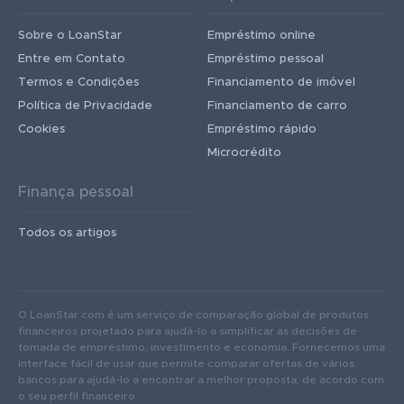
Sobre o LoanStar
Empréstimo online
Entre em Contato
Empréstimo pessoal
Termos e Condições
Financiamento de imóvel
Política de Privacidade
Financiamento de carro
Cookies
Empréstimo rápido
Microcrédito
Finança pessoal
Todos os artigos
O LoanStar.com é um serviço de comparação global de produtos
financeiros projetado para ajudá-lo a simplificar as decisões de
tomada de empréstimo, investimento e economia. Fornecemos uma
interface fácil de usar que permite comparar ofertas de vários
bancos para ajudá-lo a encontrar a melhor proposta, de acordo com
o seu perfil financeiro.