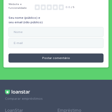
Website e
0.0
/ 5
funcionalidade
Seu nome (público) e
seu email (não público)
Postar comentário
Comparar empréstimos
LoanStar
Empréstimo