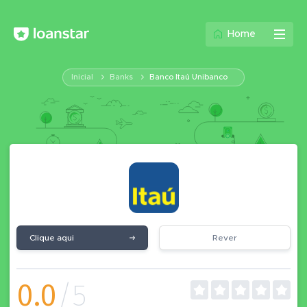
Home
Inicial
Banks
Banco Itaú Unibanco
Clique aqui
Rever
0.0
/5