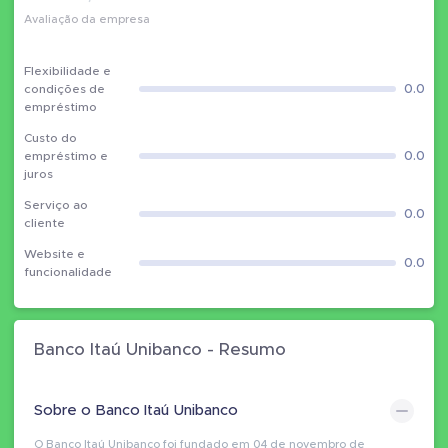
Avaliação da empresa
Flexibilidade e
0.0
condições de
empréstimo
Custo do
0.0
empréstimo e
juros
Serviço ao
0.0
cliente
Website e
0.0
funcionalidade
Banco Itaú Unibanco - Resumo
Sobre o Banco Itaú Unibanco
O Banco Itaú Unibanco foi fundado em 04 de novembro de