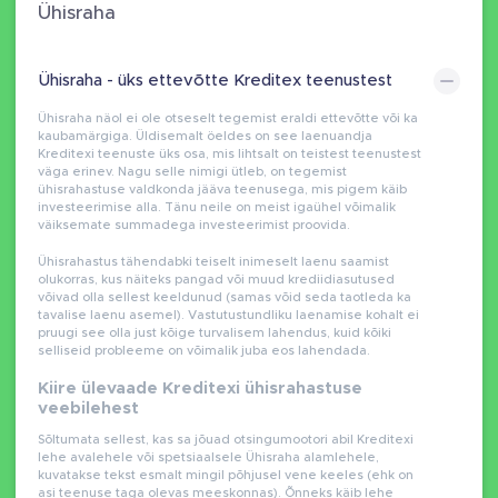
Ühisraha
Ühisraha - üks ettevõtte Kreditex teenustest
Ühisraha näol ei ole otseselt tegemist eraldi ettevõtte või ka
kaubamärgiga. Üldisemalt öeldes on see laenuandja
Kreditexi teenuste üks osa, mis lihtsalt on teistest teenustest
väga erinev. Nagu selle nimigi ütleb, on tegemist
ühisrahastuse valdkonda jääva teenusega, mis pigem käib
investeerimise alla. Tänu neile on meist igaühel võimalik
väiksemate summadega investeerimist proovida.
Ühisrahastus tähendabki teiselt inimeselt laenu saamist
olukorras, kus näiteks pangad või muud krediidiasutused
võivad olla sellest keeldunud (samas võid seda taotleda ka
tavalise laenu asemel). Vastutustundliku laenamise kohalt ei
pruugi see olla just kõige turvalisem lahendus, kuid kõiki
selliseid probleeme on võimalik juba eos lahendada.
Kiire ülevaade Kreditexi ühisrahastuse
veebilehest
Sõltumata sellest, kas sa jõuad otsingumootori abil Kreditexi
lehe avalehele või spetsiaalsele Ühisraha alamlehele,
kuvatakse tekst esmalt mingil põhjusel vene keeles (ehk on
asi teenuse taga olevas meeskonnas). Õnneks käib lehe