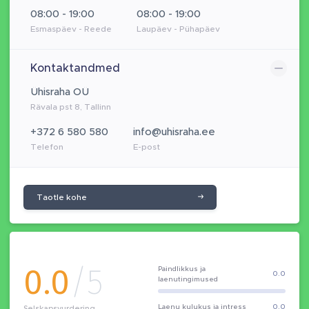
08:00 - 19:00
08:00 - 19:00
Esmaspäev - Reede
Laupäev - Pühapäev
Kontaktandmed
Ühisraha OÜ
Rävala pst 8, Tallinn
+372 6 580 580
info@uhisraha.ee
Telefon
E-post
Taotle kohe
0.0
/5
Paindlikkus ja
0.0
laenutingimused
Laenu kulukus ja intress
0.0
Selskapsvurdering