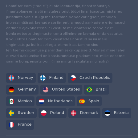
LoanStar.com (“meie”) ei ole laenuandja, finantsnõustaja,
finantsplaneerija või mistahes teist tüüpi finantsasutus mistahes
jurisdiktsioonis. Kuigi me töötame ööpäevaringselt, et hoida
intressimäärad, laenude sortiment ja muud pankadele eriomased
andmed ajakohastena, ei vastuta me ebatäpse teabe eest:
konkreetsete tingimuste kontrollimine on laenaja enda vastutus.
Kodulehte LoanStar.com kasutades nõustud sa nii meie
tingimustega kui ka sellega, et me kasutamine sinu
lehitsemiskogemuse parandamiseks küpsiseid. Mõned meie lehel
olevad pakkumised on kaasturunduse pakkumised, mille eest me
saame kompensatsiooni (ilma mingi lisakuluta sinu jaoks).
Norway
Finland
Czech Republic
Germany
United States
Brazil
Mexico
Netherlands
Spain
Sweden
Poland
Denmark
Estonia
France