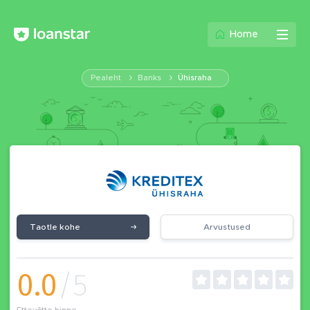
Home
Pealeht
Banks
Ühisraha
Taotle kohe
Arvustused
0.0
/5