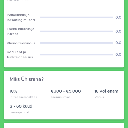
Ettevõtte hinne
Paindlikkus ja
0.0
laenutingimused
Laenu kulukus ja
0.0
intress
0.0
Klienditeenindus
Koduleht ja
0.0
funktsionaalsus
Miks Ühisraha?
18%
€300 - €5.000
18 või enam
Intressimäär alates
Laenusumma
Vanus
3 - 60 kuud
Laenuperiood