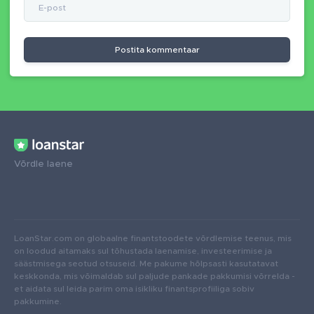
Postita kommentaar
Võrdle laene
LoanStar.com on globaalne finantstoodete võrdlemise teenus, mis
on loodud aitamaks sul tõhustada laenamise, investeerimise ja
säästmisega seotud otsuseid. Me pakume hõlpsasti kasutatavat
keskkonda, mis võimaldab sul paljude pankade pakkumisi võrrelda -
et aidata sul leida parim oma isikliku finantsprofiiliga sobiv
pakkumine.