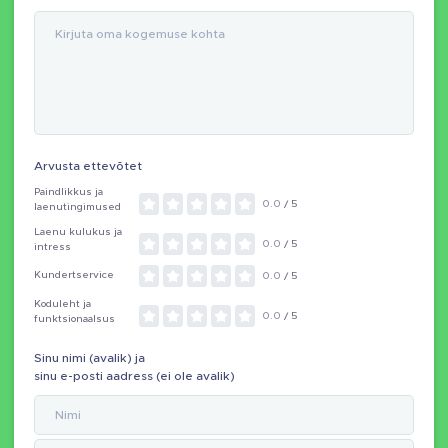
Arvusta ettevõtet
Paindlikkus ja
0.0
/ 5
laenutingimused
Laenu kulukus ja
0.0
/ 5
intress
Kundertservice
0.0
/ 5
Koduleht ja
0.0
/ 5
funktsionaalsus
Sinu nimi (avalik) ja
sinu e-posti aadress (ei ole avalik)