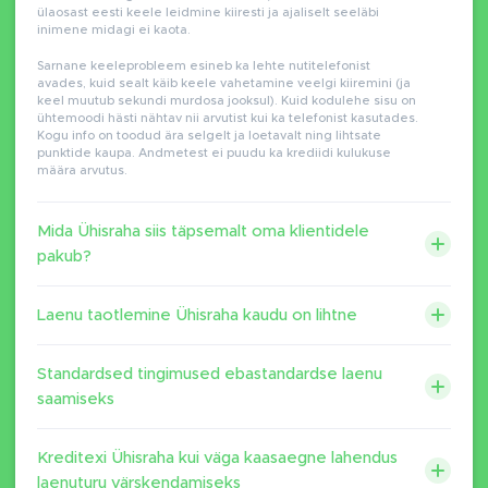
ülaosast eesti keele leidmine kiiresti ja ajaliselt seeläbi
inimene midagi ei kaota.
Sarnane keeleprobleem esineb ka lehte nutitelefonist
avades, kuid sealt käib keele vahetamine veelgi kiiremini (ja
keel muutub sekundi murdosa jooksul). Kuid kodulehe sisu on
ühtemoodi hästi nähtav nii arvutist kui ka telefonist kasutades.
Kogu info on toodud ära selgelt ja loetavalt ning lihtsate
punktide kaupa. Andmetest ei puudu ka krediidi kulukuse
määra arvutus.
Mida Ühisraha siis täpsemalt oma klientidele
pakub?
Laenu taotlemine Ühisraha kaudu on lihtne
Standardsed tingimused ebastandardse laenu
saamiseks
Kreditexi Ühisraha kui väga kaasaegne lahendus
laenuturu värskendamiseks