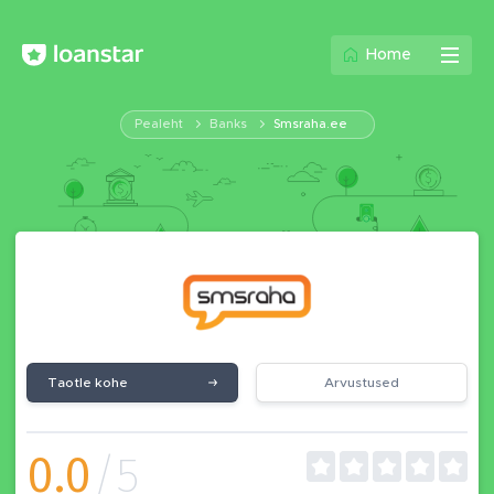
Home
Pealeht
Banks
Smsraha.ee
Taotle kohe
Arvustused
0.0
/5