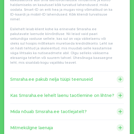
kalkulaatorite abil oma laenuvõimaluste hindamine ja konto
haldamiseks on kasutusel kõik turvatud lahendused, mida
oodata. Smart-ID on eriti hea ja mugav ning võimalikud on ka
ID-kaardi ja mobiil-ID lahendused. Kõik kliendi turvalisuse
nimel.
Esilehelt leiab klient kohe ka erinevate Smsraha.ee
pakutavate laenude kiirvõrdluse. Nii leiad vaid paari
sekundiga vastuse sellele, kas sul on vaja väikelaenu või
oleks sul hoopis mõttekam muretseda krediidikonto. Leht ise
on hästi tehtud ja skaleeritud, mis muudab selle kasutamise
väga lihtsaks ka nutiseadmete abil. Olgu selleks väiksema
ekraaniga telefon või suurem tahvel. Ühesõnaga kaasaegne
leht, mis sisaldab kogu vajalikku teavet.
Smsraha.ee pakub nelja tüüpi teenuseid
Kas Smsraha.ee lehelt laenu taotlemine on lihtne?
Mida nõuab Smsraha.ee taotlejatelt?
Mitmekülgne laenaja