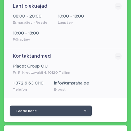
Lahtiolekuajad
08:00 - 20:00
10:00 - 18:00
Esmaspäev - Reede
Laupäev
10:00 - 18:00
Pühapäev
Kontaktandmed
Placet Group OÜ
Fr. R. Kreutzwaldi 4, 10120 Tallinn
+372 6 63 0110
info@smsraha.ee
Telefon
E-post
Taotle kohe