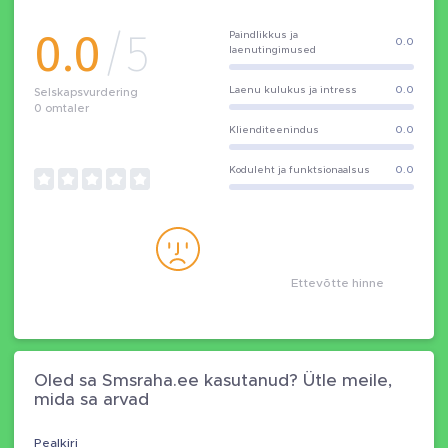
0.0
/5
Paindlikkus ja
0.0
laenutingimused
Laenu kulukus ja intress
0.0
Selskapsvurdering
0
omtaler
Klienditeenindus
0.0
Koduleht ja funktsionaalsus
0.0
Ettevõtte hinne
Oled sa Smsraha.ee kasutanud? Ütle meile,
mida sa arvad
Pealkiri