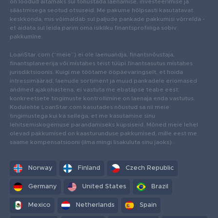
on loodud aitamaks sul tõhustada laenamise, investeerimise ja
säästmisega seotud otsuseid. Me pakume hõlpsasti kasutatavat
keskkonda, mis võimaldab sul paljude pankade pakkumisi võrrelda -
et aidata sul leida parim oma isikliku finantsprofiiliga sobiv
pakkumine.
LoanStar.com (“meie”) ei ole laenuandja, finantsnõustaja,
finantsplaneerija või mistahes teist tüüpi finantsasutus mistahes
jurisdiktsioonis. Kuigi me töötame ööpäevaringselt, et hoida
intressimäärad, laenude sortiment ja muud pankadele eriomased
andmed ajakohastena, ei vastuta me ebatäpse teabe eest:
konkreetsete tingimuste kontrollimine on laenaja enda vastutus.
Kodulehte LoanStar.com kasutades nõustud sa nii meie
tingimustega kui ka sellega, et me kasutamine sinu
lehitsemiskogemuse parandamiseks küpsiseid. Mõned meie lehel
olevad pakkumised on kaasturunduse pakkumised, mille eest me
saame kompensatsiooni (ilma mingi lisakuluta sinu jaoks).
Norway
Finland
Czech Republic
Germany
United States
Brazil
Mexico
Netherlands
Spain