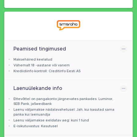
Peamised tingimused
Maksehäired keelatud
Vähemalt 18 -aastane või vanem
Krediidiinfo kontroll: Creditinfo Eesti AS
Laenuülekande info
Ettevõttel on pangakonto järgnevates pankades: Luminor,
SEB Pank, jaSwedbank
Laenu väljamakse nädalavahetusel: Jah, kui kasutad sama
panka kui laenuandja
Laenu väljamakse eeldatav aeg: kuni 1 tund
E-isikutuvastus: Kasutusel