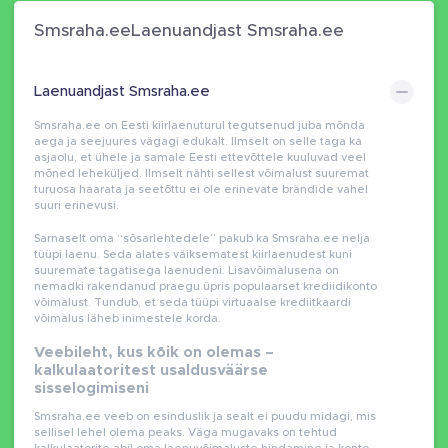
Smsraha.eeLaenuandjast Smsraha.ee
Laenuandjast Smsraha.ee
Smsraha.ee on Eesti kiirlaenuturul tegutsenud juba mõnda
aega ja seejuures vägagi edukalt. Ilmselt on selle taga ka
asjaolu, et ühele ja samale Eesti ettevõttele kuuluvad veel
mõned leheküljed. Ilmselt nähti sellest võimalust suuremat
turuosa haarata ja seetõttu ei ole erinevate brändide vahel
suuri erinevusi.
Sarnaselt oma “sõsarlehtedele” pakub ka Smsraha.ee nelja
tüüpi laenu. Seda alates väiksematest kiirlaenudest kuni
suuremate tagatisega laenudeni. Lisavõimalusena on
nemadki rakendanud praegu üpris populaarset krediidikonto
võimalust. Tundub, et seda tüüpi virtuaalse krediitkaardi
võimalus läheb inimestele korda.
Veebileht, kus kõik on olemas –
kalkulaatoritest usaldusväärse
sisselogimiseni
Smsraha.ee veeb on esinduslik ja sealt ei puudu midagi, mis
sellisel lehel olema peaks. Väga mugavaks on tehtud