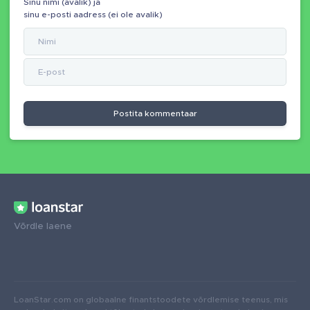
Sinu nimi (avalik) ja
sinu e-posti aadress (ei ole avalik)
Postita kommentaar
Võrdle laene
LoanStar.com on globaalne finantstoodete võrdlemise teenus, mis