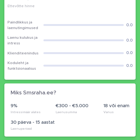
Ettevõtte hinne
Paindlikkus ja
0.0
laenutingimused
Laenu kulukus ja
0.0
intress
0.0
Klienditeenindus
Koduleht ja
0.0
funktsionaalsus
Miks Smsraha.ee?
9%
€300 - €5.000
18 või enam
Intressimäär alates
Laenusumma
Vanus
30 päeva - 15 aastat
Laenuperiood