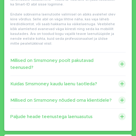
ka Smart-ID abil sisse logimine.
Endale sobivaima laenutoote valimisel on abiks avalehel olev
kiire võrdlus. Selle abil on väga lihtne näha, kas vaja läheb
krediidikontot, või saab hakkama ka väikelaenuga. Veebilehe
kõik alamlehed avanevad väga kiiresti ning seda ka mobiililt
kasutades. Ära on toodud kogu vajalik teave laenutüüpide ja
nende eeliste kohta, kuid seda professionaalsel ja üldse
mitte pealetükkival viisil.
Millised on Smsmoney poolt pakutavad
teenused?
Kuidas Smsmoney kaudu laenu taotleda?
Millised on Smsmoney nõuded oma klientidele?
Paljude heade teenustega laenuasutus