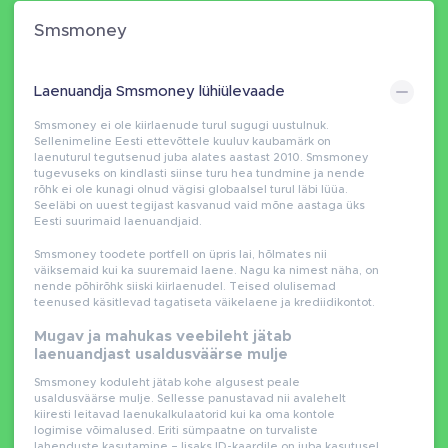
Smsmoney
Laenuandja Smsmoney lühiülevaade
Smsmoney ei ole kiirlaenude turul sugugi uustulnuk.
Sellenimeline Eesti ettevõttele kuuluv kaubamärk on
laenuturul tegutsenud juba alates aastast 2010. Smsmoney
tugevuseks on kindlasti siinse turu hea tundmine ja nende
rõhk ei ole kunagi olnud vägisi globaalsel turul läbi lüüa.
Seeläbi on uuest tegijast kasvanud vaid mõne aastaga üks
Eesti suurimaid laenuandjaid.
Smsmoney toodete portfell on üpris lai, hõlmates nii
väiksemaid kui ka suuremaid laene. Nagu ka nimest näha, on
nende põhirõhk siiski kiirlaenudel. Teised olulisemad
teenused käsitlevad tagatiseta väikelaene ja krediidikontot.
Mugav ja mahukas veebileht jätab
laenuandjast usaldusväärse mulje
Smsmoney koduleht jätab kohe algusest peale
usaldusväärse mulje. Sellesse panustavad nii avalehelt
kiiresti leitavad laenukalkulaatorid kui ka oma kontole
logimise võimalused. Eriti sümpaatne on turvaliste
lahenduste kasutamine – lisaks ID-kaardile on juba kasutusel