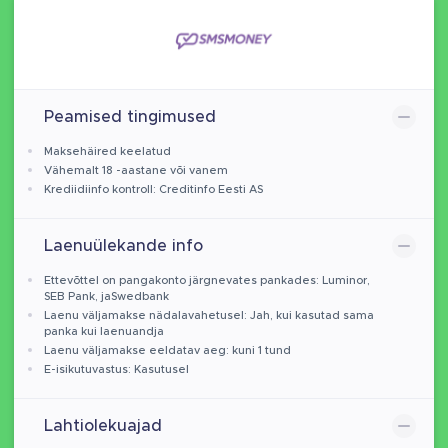
Peamised tingimused
Maksehäired keelatud
Vähemalt 18 -aastane või vanem
Krediidiinfo kontroll: Creditinfo Eesti AS
Laenuülekande info
Ettevõttel on pangakonto järgnevates pankades: Luminor,
SEB Pank, jaSwedbank
Laenu väljamakse nädalavahetusel: Jah, kui kasutad sama
panka kui laenuandja
Laenu väljamakse eeldatav aeg: kuni 1 tund
E-isikutuvastus: Kasutusel
Lahtiolekuajad