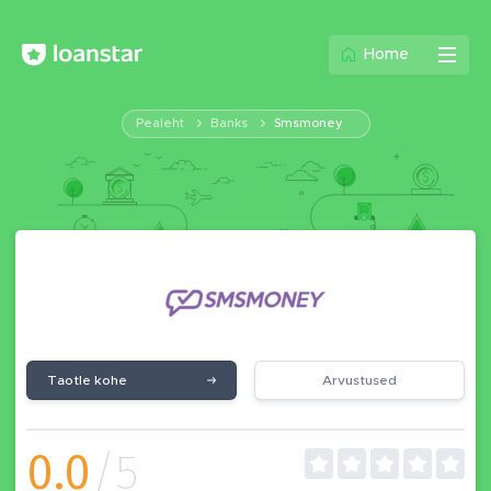
Home
Pealeht
Banks
Smsmoney
Taotle kohe
Arvustused
0.0
/5