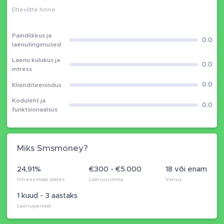
Ettevõtte hinne
Paindlikkus ja
0.0
laenutingimused
Laenu kulukus ja
0.0
intress
0.0
Klienditeenindus
Koduleht ja
0.0
funktsionaalsus
Miks Smsmoney?
24,91%
€300 - €5.000
18 või enam
Intressimäär alates
Laenusumma
Vanus
1 kuud - 3 aastaks
Laenuperiood