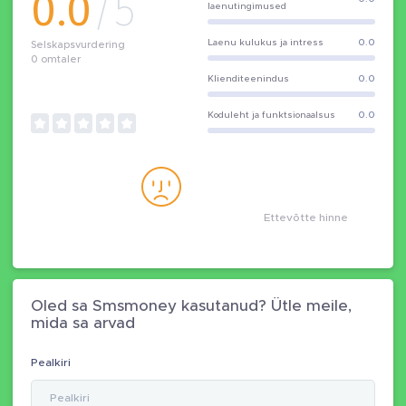
0.0
/5
laenutingimused
Laenu kulukus ja intress
0.0
Selskapsvurdering
0
omtaler
Klienditeenindus
0.0
Koduleht ja funktsionaalsus
0.0
Ettevõtte hinne
Oled sa Smsmoney kasutanud? Ütle meile,
mida sa arvad
Pealkiri