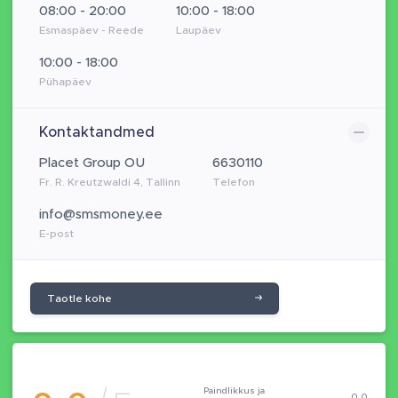
08:00 - 20:00
10:00 - 18:00
Esmaspäev - Reede
Laupäev
10:00 - 18:00
Pühapäev
Kontaktandmed
Placet Group OÜ
6630110
Fr. R. Kreutzwaldi 4, Tallinn
Telefon
info@smsmoney.ee
E-post
Taotle kohe
Paindlikkus ja
0.0