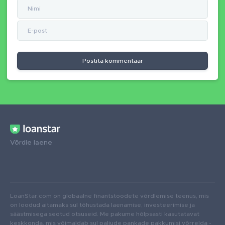
Postita kommentaar
Võrdle laene
LoanStar.com on globaalne finantstoodete võrdlemise teenus, mis
on loodud aitamaks sul tõhustada laenamise, investeerimise ja
säästmisega seotud otsuseid. Me pakume hõlpsasti kasutatavat
keskkonda, mis võimaldab sul paljude pankade pakkumisi võrrelda -