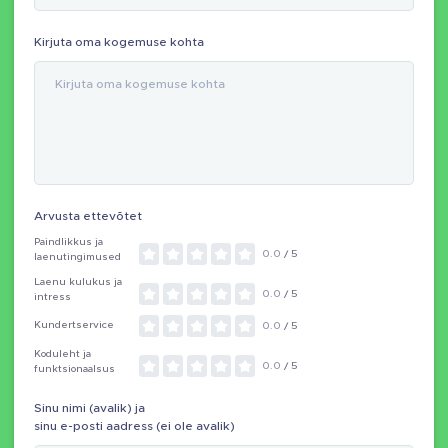
Kirjuta oma kogemuse kohta
Arvusta ettevõtet
Paindlikkus ja
0.0
/ 5
laenutingimused
Laenu kulukus ja
0.0
/ 5
intress
Kundertservice
0.0
/ 5
Koduleht ja
0.0
/ 5
funktsionaalsus
Sinu nimi (avalik) ja
sinu e-posti aadress (ei ole avalik)