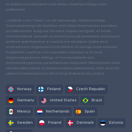
et aidata sul leida parim oma isikliku finantsprofiiliga sobiv
pakkumine.
LoanStar.com (“meie”) ei ole laenuandja, finantsnõustaja,
finantsplaneerija või mistahes teist tüüpi finantsasutus mistahes
jurisdiktsioonis. Kuigi me töötame ööpäevaringselt, et hoida
intressimäärad, laenude sortiment ja muud pankadele eriomased
andmed ajakohastena, ei vastuta me ebatäpse teabe eest:
konkreetsete tingimuste kontrollimine on laenaja enda vastutus.
Kodulehte LoanStar.com kasutades nõustud sa nii meie
tingimustega kui ka sellega, et me kasutamine sinu
lehitsemiskogemuse parandamiseks küpsiseid. Mõned meie lehel
olevad pakkumised on kaasturunduse pakkumised, mille eest me
saame kompensatsiooni (ilma mingi lisakuluta sinu jaoks).
Norway
Finland
Czech Republic
Germany
United States
Brazil
Mexico
Netherlands
Spain
Sweden
Poland
Denmark
Estonia