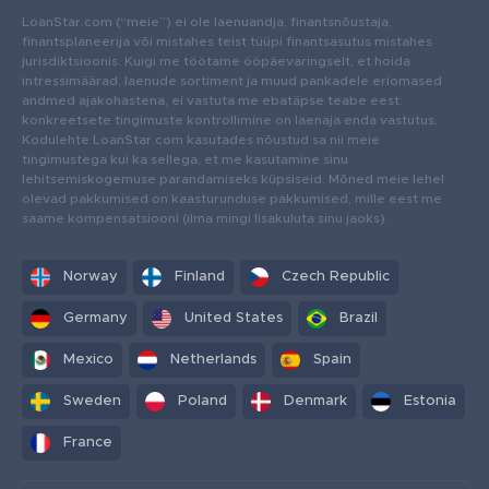
LoanStar.com (“meie”) ei ole laenuandja, finantsnõustaja,
finantsplaneerija või mistahes teist tüüpi finantsasutus mistahes
jurisdiktsioonis. Kuigi me töötame ööpäevaringselt, et hoida
intressimäärad, laenude sortiment ja muud pankadele eriomased
andmed ajakohastena, ei vastuta me ebatäpse teabe eest:
konkreetsete tingimuste kontrollimine on laenaja enda vastutus.
Kodulehte LoanStar.com kasutades nõustud sa nii meie
tingimustega kui ka sellega, et me kasutamine sinu
lehitsemiskogemuse parandamiseks küpsiseid. Mõned meie lehel
olevad pakkumised on kaasturunduse pakkumised, mille eest me
saame kompensatsiooni (ilma mingi lisakuluta sinu jaoks).
Norway
Finland
Czech Republic
Germany
United States
Brazil
Mexico
Netherlands
Spain
Sweden
Poland
Denmark
Estonia
France