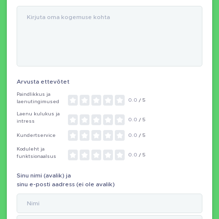
Arvusta ettevõtet
Paindlikkus ja
0.0
/ 5
laenutingimused
Laenu kulukus ja
0.0
/ 5
intress
Kundertservice
0.0
/ 5
Koduleht ja
0.0
/ 5
funktsionaalsus
Sinu nimi (avalik) ja
sinu e-posti aadress (ei ole avalik)