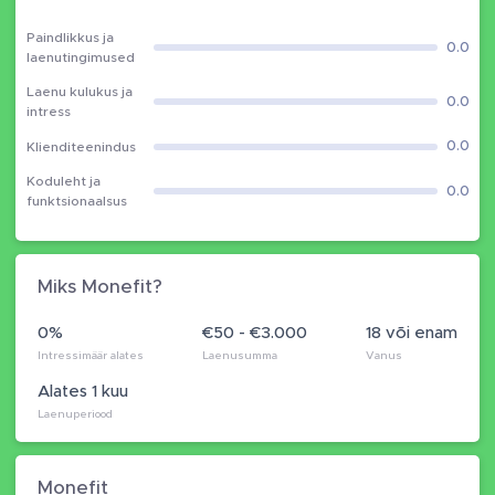
Paindlikkus ja
0.0
laenutingimused
Laenu kulukus ja
0.0
intress
0.0
Klienditeenindus
Koduleht ja
0.0
funktsionaalsus
Miks Monefit?
0%
€50 - €3.000
18 või enam
Intressimäär alates
Laenusumma
Vanus
Alates 1 kuu
Laenuperiood
Monefit