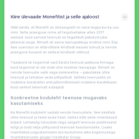
Kiire ülevaade Monefitist ja selle ajaloost
Võib öelda, et Monefit on üheaegselt nii vana tegija kui ka uus
nimi. Selle praeguse nime all tegutsetakse alles 2017.
aastast, kuid sarnast teenust on tegelikult pakutud juba
pikemat aega. Nimelt oli sama laenupakkuja endine nimi Ziip.
See uuendus on ettevõttele kindlasti kasuks tulnud ja nende
praegune kuvand on sellest kindlasti võitnud.
Taaskord on tegemist vaid Eestis teenust pakkuva firmaga,
kuid tegemist ei ole siiski ühe tavalise laenajaga. Nimelt on
nende teenuste valik väga konkreetne – pakutakse ühte
teenust ja tehakse seda põhjalikult. Selleks teenuseks on
mobiilne krediidiliin ehk põhimõtteliselt mobiilne krediitkaart.
Kuid sellest lähemalt edaspidi.
Konkreetne koduleht teenuse mugavaks
kasutamiseks
Ka Monefiti koduleht vastab nende teenustele. See käsitleb
ühte teenust ja teeb seda hästi, kattes kõik selle mõeldavad
küljed. Lehekülg tutvustab väga selgelt teenuse positiivseid
külgi ja toob välja põhjuseid teenuse kasutamiseks. Lisaks
mainitakse julgustamiseks ära kuulumine pika kogemusega
finantsteenuste gruppi Creditstar Group.