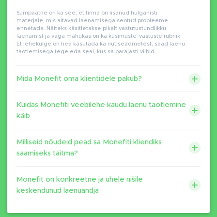
Sümpaatne on ka see, et firma on lisanud hulganisti
materjale, mis aitavad laenamisega seotud probleeme
ennetada. Näiteks käsitletakse pikalt vastutustundlikku
laenamist ja väga mahukas on ka küsimuste-vastuste rubriik.
Et lehekülge on hea kasutada ka nutiseadmetest, saad laenu
taotlemisega tegeleda seal, kus sa parajasti viibid.
Mida Monefit oma klientidele pakub?
Kuidas Monefiti veebilehe kaudu laenu taotlemine
käib
Milliseid nõudeid pead sa Monefiti kliendiks
saamiseks täitma?
Monefit on konkreetne ja ühele nišile
keskendunud laenuandja