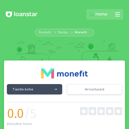
Home
Pealeht
Banks
Monefit
Taotle kohe
Arvustused
0.0
/5
Ettevõtte hinne