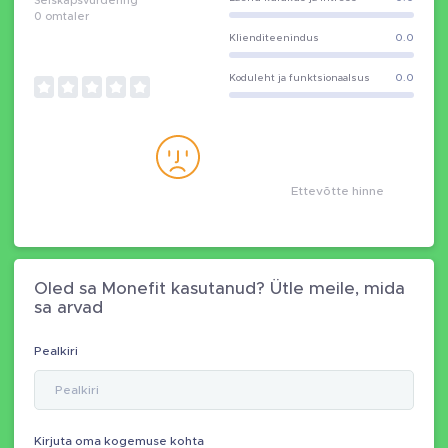
Selskapsvurdering
0
omtaler
Klienditeenindus
0.0
Koduleht ja funktsionaalsus
0.0
Ettevõtte hinne
Oled sa Monefit kasutanud? Ütle meile, mida
sa arvad
Pealkiri
Kirjuta oma kogemuse kohta