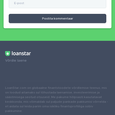
Postita kommentaar
Võrdle laene
LoanStar.com on globaalne finantstoodete võrdlemise teenus, mis
on loodud aitamaks sul tõhustada laenamise, investeerimise ja
säästmisega seotud otsuseid. Me pakume hõlpsasti kasutatavat
keskkonda, mis võimaldab sul paljude pankade pakkumisi võrrelda -
et aidata sul leida parim oma isikliku finantsprofiiliga sobiv
pakkumine.