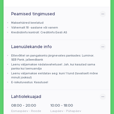
Peamised tingimused
Maksehäired keelatud
Vähemalt 18 -aastane või vanem
Krediidiinfo kontroll: Creditinfo Eesti AS
Laenuülekande info
Ettevõttel on pangakonto järgnevates pankades: Luminor,
SEB Pank, jaSwedbank
Laenu väljamakse nädalavahetusel: Jah, kui kasutad sama
panka kui laenuandja
Laenu väljamakse eeldatav aeg: kuni 1 tund (tavaliselt mõne
minuti jooksul)
E-isikutuvastus: Kasutusel
Lahtiolekuajad
08:00 - 20:00
10:00 - 18:00
Esmaspäev - Reede
Laupäev - Pühapäev