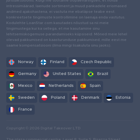
jurisdiktsioonis. Kuigi me töötame ööpäevaringselt, et hoida
intressimäärad, laenude sortiment ja muud pankadele eriomased
andmed ajakohastena, ei vastuta me ebatäpse teabe eest:
konkreetsete tingimuste kontrollimine on laenaja enda vastutus.
Kodulehte LoanStar.com kasutades nõustud sa nii meie
tingimustega kui ka sellega, et me kasutamine sinu
lehitsemiskogemuse parandamiseks küpsiseid. Mõned meie lehel
olevad pakkumised on kaasturunduse pakkumised, mille eest me
saame kompensatsiooni (ilma mingi lisakuluta sinu jaoks).
Norway
Finland
Czech Republic
Germany
United States
Brazil
Mexico
Netherlands
Spain
Sweden
Poland
Denmark
Estonia
France
Copyright © 2026 Digital Takeover LTD
The plaza commercial centre, Level 8, Suite 5, Bisazza Street,