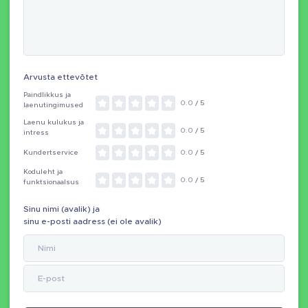
Arvusta ettevõtet
Paindlikkus ja
0.0
/ 5
laenutingimused
Laenu kulukus ja
0.0
/ 5
intress
Kundertservice
0.0
/ 5
Koduleht ja
0.0
/ 5
funktsionaalsus
Sinu nimi (avalik) ja
sinu e-posti aadress (ei ole avalik)