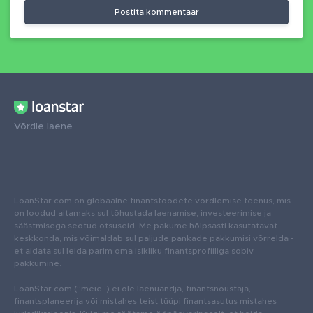
Postita kommentaar
Võrdle laene
LoanStar.com on globaalne finantstoodete võrdlemise teenus, mis
on loodud aitamaks sul tõhustada laenamise, investeerimise ja
säästmisega seotud otsuseid. Me pakume hõlpsasti kasutatavat
keskkonda, mis võimaldab sul paljude pankade pakkumisi võrrelda -
et aidata sul leida parim oma isikliku finantsprofiiliga sobiv
pakkumine.
LoanStar.com (“meie”) ei ole laenuandja, finantsnõustaja,
finantsplaneerija või mistahes teist tüüpi finantsasutus mistahes