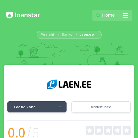
Home
Pealeht
Banks
Laen.ee
Taotle kohe
Arvustused
0.0
/5