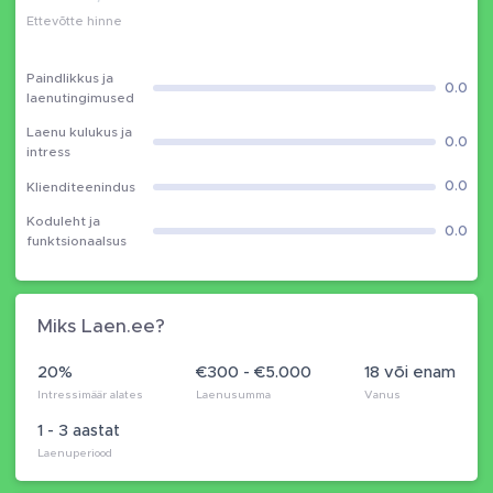
Ettevõtte hinne
Paindlikkus ja
0.0
laenutingimused
Laenu kulukus ja
0.0
intress
0.0
Klienditeenindus
Koduleht ja
0.0
funktsionaalsus
Miks Laen.ee?
20%
€300 - €5.000
18 või enam
Intressimäär alates
Laenusumma
Vanus
1 - 3 aastat
Laenuperiood