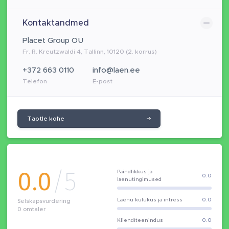
Kontaktandmed
Placet Group OÜ
Fr. R. Kreutzwaldi 4, Tallinn, 10120 (2. korrus)
+372 663 0110
info@laen.ee
Telefon
E-post
Taotle kohe
0.0
/5
Paindlikkus ja
0.0
laenutingimused
Laenu kulukus ja intress
0.0
Selskapsvurdering
0
omtaler
Klienditeenindus
0.0