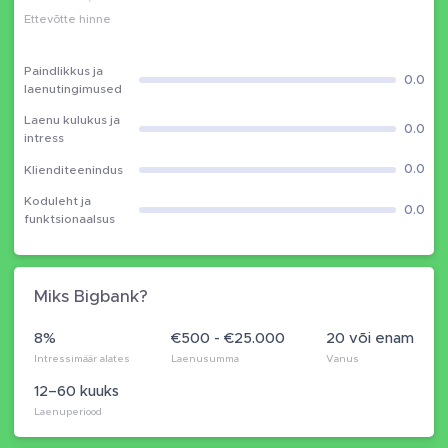
Ettevõtte hinne
Paindlikkus ja
0.0
laenutingimused
Laenu kulukus ja
0.0
intress
0.0
Klienditeenindus
Koduleht ja
0.0
funktsionaalsus
Miks Bigbank?
8%
€500 - €25.000
20 või enam
Intressimäär alates
Laenusumma
Vanus
12–60 kuuks
Laenuperiood