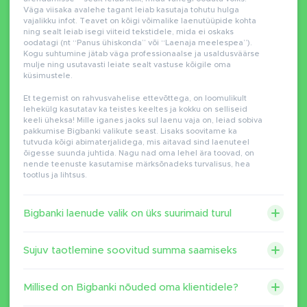
Väga viisaka avalehe tagant leiab kasutaja tohutu hulga
vajalikku infot. Teavet on kõigi võimalike laenutüüpide kohta
ning sealt leiab isegi viiteid tekstidele, mida ei oskaks
oodatagi (nt “Panus ühiskonda” või “Laenaja meelespea”).
Kogu suhtumine jätab väga professionaalse ja usaldusväärse
mulje ning usutavasti leiate sealt vastuse kõigile oma
küsimustele.
Et tegemist on rahvusvahelise ettevõttega, on loomulikult
lehekülg kasutatav ka teistes keeltes ja kokku on selliseid
keeli üheksa! Mille iganes jaoks sul laenu vaja on, leiad sobiva
pakkumise Bigbanki valikute seast. Lisaks soovitame ka
tutvuda kõigi abimaterjalidega, mis aitavad sind laenuteel
õigesse suunda juhtida. Nagu nad oma lehel ära toovad, on
nende teenuste kasutamise märksõnadeks turvalisus, hea
tootlus ja lihtsus.
Bigbanki laenude valik on üks suurimaid turul
Sujuv taotlemine soovitud summa saamiseks
Millised on Bigbanki nõuded oma klientidele?