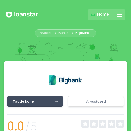
Home
Pealeht
Banks
Bigbank
Taotle kohe
Arvustused
0.0
/5