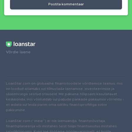
Postita kommentaar
Võrdle laene
LoanStar.com on globaalne finantstoodete võrdlemise teenus, mis
on loodud aitamaks sul tõhustada laenamise, investeerimise ja
säästmisega seotud otsuseid. Me pakume hõlpsasti kasutatavat
keskkonda, mis võimaldab sul paljude pankade pakkumisi võrrelda -
et aidata sul leida parim oma isikliku finantsprofiiliga sobiv
pakkumine.
LoanStar.com (“meie”) ei ole laenuandja, finantsnõustaja,
finantsplaneerija või mistahes teist tüüpi finantsasutus mistahes
jurisdiktsioonis. Kuigi me töötame ööpäevaringselt, et hoida