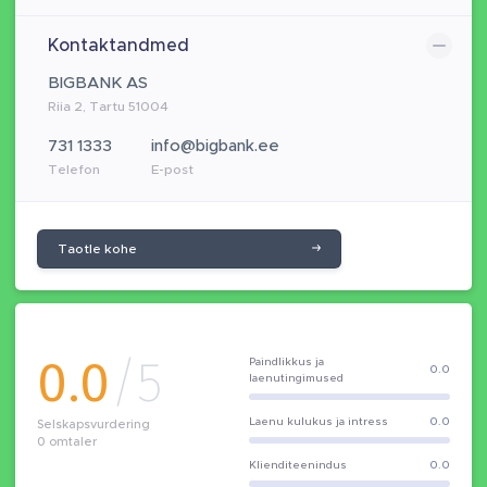
Kontaktandmed
BIGBANK AS
Riia 2, Tartu 51004
731 1333
info@bigbank.ee
Telefon
E-post
Taotle kohe
0.0
/5
Paindlikkus ja
0.0
laenutingimused
Laenu kulukus ja intress
0.0
Selskapsvurdering
0
omtaler
Klienditeenindus
0.0