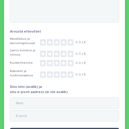
Arvusta ettevõtet
Paindlikkus ja
0.0
/ 5
laenutingimused
Laenu kulukus ja
0.0
/ 5
intress
Kundertservice
0.0
/ 5
Koduleht ja
0.0
/ 5
funktsionaalsus
Sinu nimi (avalik) ja
sinu e-posti aadress (ei ole avalik)