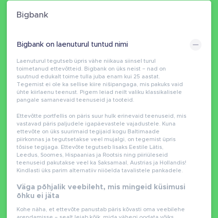
Bigbank
Bigbank on laenuturul tuntud nimi
Laenuturul tegutseb üpris vähe niikaua siinsel turul
toimetanud ettevõtteid. Bigbank on üks neist – nad on
suutnud edukalt toime tulla juba enam kui 25 aastat.
Tegemist ei ole ka sellise kiire nišipangaga, mis pakuks vaid
ühte kiirlaenu teenust. Pigem leiad neilt valiku klassikalisele
pangale sarnanevaid teenuseid ja tooteid.
Ettevõtte portfellis on päris suur hulk erinevaid teenuseid, mis
vastavad päris paljudele igapäevastele vajadustele. Kuna
ettevõte on üks suurimaid tegijaid kogu Baltimaade
piirkonnas ja tegutsetakse veel mujalgi, on tegemist üpris
tõsise tegijaga. Ettevõte tegutseb lisaks Eestile Lätis,
Leedus, Soomes, Hispaanias ja Rootsis ning piiriüleseid
teenuseid pakutakse veel ka Saksamaal, Austrias ja Hollandis!
Kindlasti üks parim alternatiiv niiöelda tavalistele pankadele.
Väga põhjalik veebileht, mis mingeid küsimusi
õhku ei jäta
Kohe näha, et ettevõte panustab päris kõvasti oma veebilehe
arendamisse – sealt leiab kõik, mida vähegi oodata võiks.