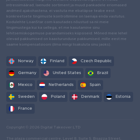
intressimäärad, laenude sortiment ja muud pankadele eriomased
andmed ajakohastena, ei vastuta me ebatäpse teabe eest:
konkreetsete tingimuste kontrollimine on laenaja enda vastutus.
Kodulehte LoanStar.com kasutades nõustud sa nii meie
tingimustega kui ka sellega, et me kasutamine sinu
lehitsemiskogemuse parandamiseks küpsiseid. Mõned meie lehel
olevad pakkumised on kaasturunduse pakkumised, mille eest me
saame kompensatsiooni (ilma mingi lisakuluta sinu jaoks).
Norway
Finland
Czech Republic
Germany
United States
Brazil
Mexico
Netherlands
Spain
Sweden
Poland
Denmark
Estonia
France
Copyright © 2026 Digital Takeover LTD
The plaza commercial centre, Level 8, Suite 5, Bisazza Street,