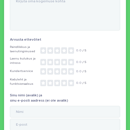
Arvusta ettevõtet
Paindlikkus ja
0.0
/ 5
laenutingimused
Laenu kulukus ja
0.0
/ 5
intress
Kundertservice
0.0
/ 5
Koduleht ja
0.0
/ 5
funktsionaalsus
Sinu nimi (avalik) ja
sinu e-posti aadress (ei ole avalik)