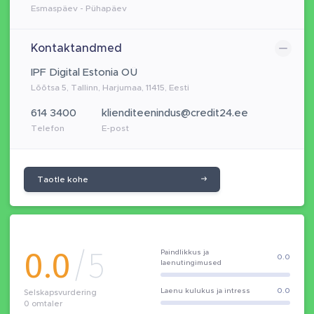
Esmaspäev - Pühapäev
Kontaktandmed
IPF Digital Estonia OÜ
Lõõtsa 5, Tallinn, Harjumaa, 11415, Eesti
614 3400
klienditeenindus@credit24.ee
Telefon
E-post
Taotle kohe
0.0
/5
Paindlikkus ja
0.0
laenutingimused
Laenu kulukus ja intress
0.0
Selskapsvurdering
0
omtaler