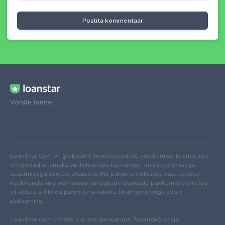
Postita kommentaar
Võrdle laene
LoanStar.com on globaalne finantstoodete võrdlemise teenus, mis
on loodud aitamaks sul tõhustada laenamise, investeerimise ja
säästmisega seotud otsuseid. Me pakume hõlpsasti kasutatavat
keskkonda, mis võimaldab sul paljude pankade pakkumisi võrrelda -
et aidata sul leida parim oma isikliku finantsprofiiliga sobiv
pakkumine.
LoanStar.com (“meie”) ei ole laenuandja, finantsnõustaja,