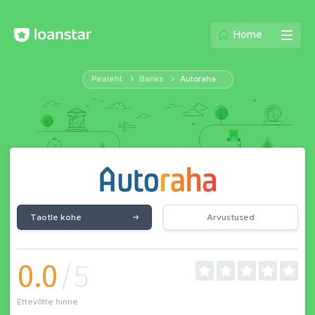
Home
Pealeht
Banks
Autoraha
Taotle kohe
Arvustused
0.0
/5
Ettevõtte hinne