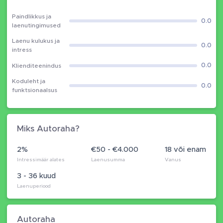
Paindlikkus ja
0.0
laenutingimused
Laenu kulukus ja
0.0
intress
0.0
Klienditeenindus
Koduleht ja
0.0
funktsionaalsus
Miks Autoraha?
2%
€50 - €4.000
18 või enam
Intressimäär alates
Laenusumma
Vanus
3 - 36 kuud
Laenuperiood
Autoraha