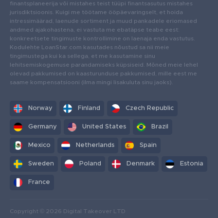
finantsplaneerija või mistahes teist tüüpi finantsasutus mistahes
jurisdiktsioonis. Kuigi me töötame ööpäevaringselt, et hoida
intressimäärad, laenude sortiment ja muud pankadele eriomased
andmed ajakohastena, ei vastuta me ebatäpse teabe eest:
konkreetsete tingimuste kontrollimine on laenaja enda vastutus.
Kodulehte LoanStar.com kasutades nõustud sa nii meie
tingimustega kui ka sellega, et me kasutamine sinu
lehitsemiskogemuse parandamiseks küpsiseid. Mõned meie lehel
olevad pakkumised on kaasturunduse pakkumised, mille eest me
saame kompensatsiooni (ilma mingi lisakuluta sinu jaoks).
Norway
Finland
Czech Republic
Germany
United States
Brazil
Mexico
Netherlands
Spain
Sweden
Poland
Denmark
Estonia
France
Copyright © 2026 Digital Takeover LTD