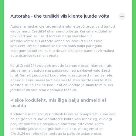
Autoraha - ühe turuliidri viis kliente juurde võita
Autoraha näol ei ole tegemist eraldi ettevõttega, vaid tuntud
kaubamärgi Credit24 ühe laenutootega. Kui oma kodulehel
pakuvad nad selliseid tooteid nagu väikelaen ja
krediidikonto, siis autode kohalt on loodud suisa eraldi
koduleht. Ilmselt püüab see kinni päris palju päringuid
otsingumootoritest, kust pidevalt otsitakse parimat võimalust
auto ostmiseks raha laenata.
Kuigi Credit24 tegutseb muude laenude osas mitmes riigis,
siis vähemalt autolaenu paistavad nad pakkuvat vaid Eesti
turul. Nimelt puuduvad kodulehel igasugused viited sellele,
et seda laenu saaks taotleda kas teistes riikides või teistes
keeltes. Kuna selline koduleht on loodud ja siiani toimib, siis
järelikult on see oma eesmärki täitnud.
Pisike koduleht, mis liiga palju andmeid ei
sisalda
Kodulehe maht sõltub kindlasti teenuse omapärast. Kuna see
on selgelt vaid ühe laenutoote kohta käiv lehekülg, ei olegi
põhjust oodata siit põhjalikke andmeid ettevõtte kohta.
Lehekülje jalusest selgub kohe ka see, et tegemist on
Credit24.ee lehekülje tootega ja paljude asjade osas