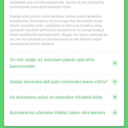
viidatakse just nende kodulehele. Samas on ära toodud ka
intressimäär ja krediidi kulukuse määr.
Esialgu ehk tundub veidi kahtlane sellise eraldi lehekülje
koostamine, kuid samas on ka mugav kui üks toode omab
täiesti omaette kodu. Lehekülg on lihtne ja loogiline ning
sarnaselt Credit24 põhilisele veebilehele on seegi loodud
kõigil seadmetel kasutamiseks. Mugav viis laenu taotleda ka
siis, kui sul parajasti arvutit käepärast ei ole (kasvõi soojal
suvepäeval rannas lesides).
On vist selge, et Autolaen pakub vaid ühte
laenutoodet
Kuidas Autoraha abil auto ostmiseks laenu võtta?
Ka Autolaenu puhul on keeruline nõudeid leida
Autoraha kui võimalus milleks tahes raha laenata