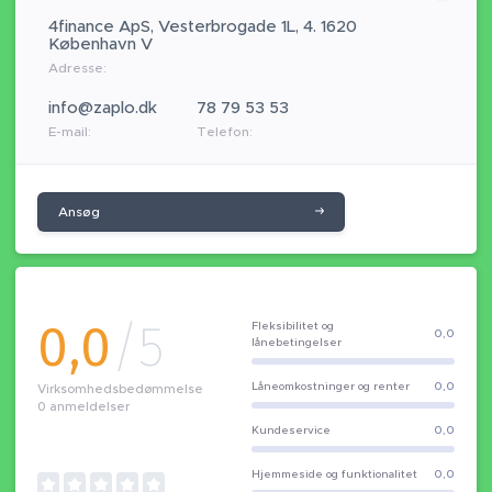
4finance ApS, Vesterbrogade 1L, 4. 1620
København V
Adresse:
info@zaplo.dk
78 79 53 53
E-mail:
Telefon:
Ansøg
0,0
/5
Fleksibilitet og
0,0
lånebetingelser
Låneomkostninger og renter
0,0
Virksomhedsbedømmelse
0
anmeldelser
Kundeservice
0,0
Hjemmeside og funktionalitet
0,0