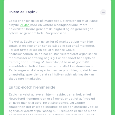
Hvem er Zaplo?
Zaplo er en ny spiller på markedet. De bryster sig af at kunne
tilbyde
kviklån
med en kortere bindingsperiode, mere
fleksibilitet, bedre gennemskuelighed og en generel god
oplevelse gennem hele låneprocessen.
Fra det at Zaplo er en ny spiller på markedet bør man ikke
slutte, at de ikke er en seriøs, pålidelig spiller på markedet.
For det første er de en del af 4Finance Group
finanskoncernen, så de har en stor, veletableret organisation
med masser af erfaring bag sig. For det andet har Zaplo en
fremragende rating på Trustpilot på basis af godt 500
anmeldelser, hvilket bevidner, at de altså kan deres kram.
Zaplo søger at skabe nye, innovative produkter, og det bliver
unægteligt spændende at se i hvilken udstrækning de kan
skabe røre i markedet.
En top-notch hjemmeside
Zaplo har valgt at lave en hjemmeside, der er helt enkel.
Netop fordi hjemmesiden er så enkel, er det let at finde ud
af, hvad man skal gøre, for at låne penge. Du vælger
simpelthen det ønskede kreditbeløb og den ønskede ydelse
og trykker derefter på “ansøg nu”. Desuden er der på siden