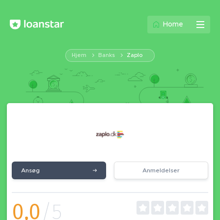
Home
Hjem
Banks
Zaplo
Ansøg
Anmeldelser
0,0
/5