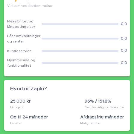
Virksomhedsbedømmelse
Fleksibilitet og
0,0
lånebetingelser
Låneomkostninger
0,0
og renter
0,0
Kundeservice
Hjemmeside og
0,0
funktionalitet
Hvorfor Zaplo?
25.000 kr.
96% / 151,8%
Lån op til
Fast lav, årlig debitorrente
Op til 24 måneder
Afdragsfrie måneder
Løbetid
Mulighed for