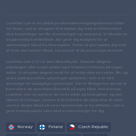
LoanStar.com er en global produktsammenligningstjeneste inden
for finans, som er designet til at hjælpe dig med at effektivisere
dine beslutninger om lån, investeringer og opsparing. Vi tilbyder en
brugervenlig kontaktflade, der giver dig mulighed for at
sammenligne tilbud fra flere banker. Dette vil igen hjælpe dig med
at finde det bedste tilbud, som passer til din personlige økonomi.
LoanStar.com ("vi") er ikke låneudbyder, finansiel rådgiver,
planlægger eller nogen anden type finansiel institution på nogen
måde. Vi arbejder døgnet rundt for at holde data om renter, lån, og
andre bankspecifikke oplysninger opdateret, men vi er ikke
ansvarlige for unøjagtige oplysninger. Det er låntagerens ansvar at
kontrollere de specifikke lånevilkår på egen hånd. Ved at bruge
LoanStar.com accepterer du vores vilkår og betingelser, og det
faktum at vi bruger cookies til at forbedre din oplevelse af vores
service. Nogle tilbud på vores hjemmeside er fra affiliates, som vi
giver kompensation uden ekstra omkostninger for dig.
Norway
Finland
Czech Republic