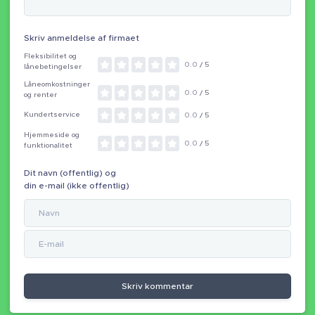
Skriv anmeldelse af firmaet
Fleksibilitet og
0.0
/ 5
lånebetingelser
Låneomkostninger
0.0
/ 5
og renter
Kundertservice
0.0
/ 5
Hjemmeside og
0.0
/ 5
funktionalitet
Dit navn (offentlig) og
din e-mail (ikke offentlig)
Skriv kommentar