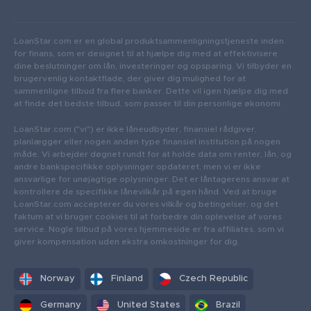
LoanStar.com er en global produktsammenligningstjeneste inden
for finans, som er designet til at hjælpe dig med at effektivisere
dine beslutninger om lån, investeringer og opsparing. Vi tilbyder en
brugervenlig kontaktflade, der giver dig mulighed for at
sammenligne tilbud fra flere banker. Dette vil igen hjælpe dig med
at finde det bedste tilbud, som passer til din personlige økonomi.
LoanStar.com ("vi") er ikke låneudbyder, finansiel rådgiver,
planlægger eller nogen anden type finansiel institution på nogen
måde. Vi arbejder døgnet rundt for at holde data om renter, lån, og
andre bankspecifikke oplysninger opdateret, men vi er ikke
ansvarlige for unøjagtige oplysninger. Det er låntagerens ansvar at
kontrollere de specifikke lånevilkår på egen hånd. Ved at bruge
LoanStar.com accepterer du vores vilkår og betingelser, og det
faktum at vi bruger cookies til at forbedre din oplevelse af vores
service. Nogle tilbud på vores hjemmeside er fra affiliates, som vi
giver kompensation uden ekstra omkostninger for dig.
Norway
Finland
Czech Republic
Germany
United States
Brazil