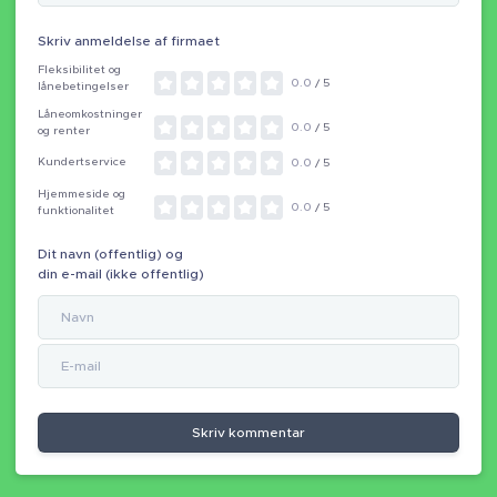
Skriv anmeldelse af firmaet
Fleksibilitet og
0.0
/ 5
lånebetingelser
Låneomkostninger
0.0
/ 5
og renter
Kundertservice
0.0
/ 5
Hjemmeside og
0.0
/ 5
funktionalitet
Dit navn (offentlig) og
din e-mail (ikke offentlig)
Skriv kommentar