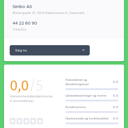
Simbo AS
Østergade 13, 1100 København K, Danmark
44 22 60 90
Telefon
Søg nu
0,0
/5
Fleksibilitet og
0,0
lånebetingelser
Låneomkostninger og renter
0,0
Virksomhedsbedømmelse
0
anmeldelser
Kundeservice
0,0
Hjemmeside og funktionalitet
0,0