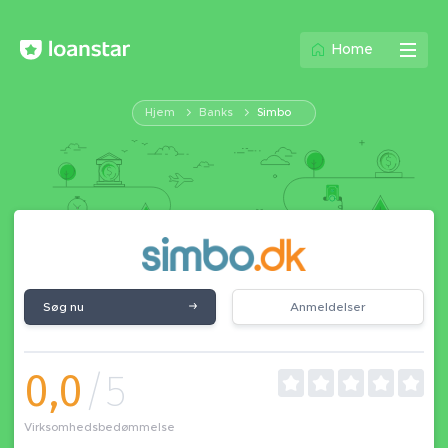
Home
Hjem
Banks
Simbo
Søg nu
Anmeldelser
0,0
/5
Virksomhedsbedømmelse