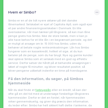
Hvem er Simbo?
Simbo er en af de lidt nyere aktører på det danske
lånemarked. Selskabet er ejet af Capitolia ApS, som også ejer
et par andre finansieringsselskaber i Danmark. En lille
overraskelse, når man tænker på långivere, så kan man låne
penge gratis hos Simbo. Ikke de store beløb, men vi kan jo
alle have behov for et lille lån i en begrænset periode, og det
er muligt at ansøge om kr. 15 000 hos Simbo, uden du
behøver at betale nogle renteomkostninger. Lån hos Simbo
fungerer som en kassekredit, hvilket vil sige, at du kun
betaler på de penge, som du har brugt. Nye og gamle kunder
skal opleve Simbo som et selskab med en god og effektiv
service. Derfor satser de hårdt på at behandle ansøgninger i
løbet af nogle få minutter, og bliver resultatet positivt, så
bliver pengene udbetalt indenfor en time på hverdagene.
Få den information, du søger, på Simbos
hjemmeside
Når du skal finde et
forbrugslån
eller en kredit, så kan der
ofte gå en del tid med at undersøge forskellige långiveres
hjemmesider. Derfor er det en fordel, når hjemmesiden
virker gennemskuelig, og giver dig præcis den information,
du leder efter. Simbo har helt sikkert haft dette i tankerne, da