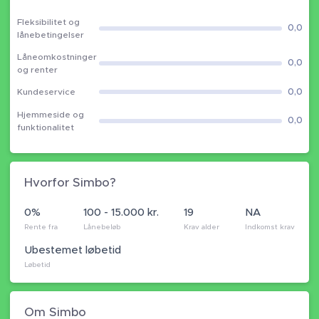
Fleksibilitet og
0,0
lånebetingelser
Låneomkostninger
0,0
og renter
0,0
Kundeservice
Hjemmeside og
0,0
funktionalitet
Hvorfor Simbo?
0%
100 - 15.000 kr.
19
NA
Rente fra
Lånebeløb
Krav alder
Indkomst krav
Ubestemet løbetid
Løbetid
Om Simbo